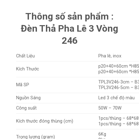
Thông số sản phẩm :
Đèn Thả Pha Lê 3 Vòng
246
Chất Liệu
Pha lê, inox
p20+40+60cm *H85
Kích Thước
p20+40+60cm *H85
TPL3V246-3cm – B
Mã SP
TPL3V246-5cm – B
Nguồn Sáng
Led 3 chế độ màu
Công suất
50W – 70W
1pcs/thùng – 68*68
Kích thước đóng thùng (cm)
1pcs/thùng – 68*68
6Kg
Trọng lượng (gram)