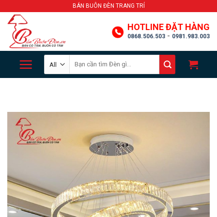
Skip
BÁN BUÔN ĐÈN TRANG TRÍ
to
HOTLINE ĐẶT HÀNG
content
-
0868.506.503
0981.983.003
Search
for: