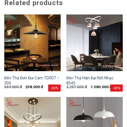
Related products
Đèn Thả Đơn Đui Cam TD007 –
Đèn Thả Hiện Đại Nốt Nhạc
300
8545
369.000
đ
258.000
đ
2.257.000
đ
1.580.000
đ
-30%
-30%