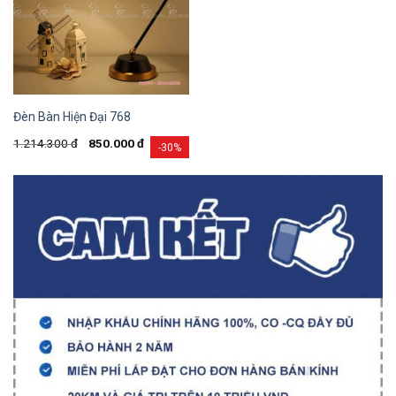
Đèn Bàn Hiện Đại 768
1.214.300
đ
850.000
đ
-30%