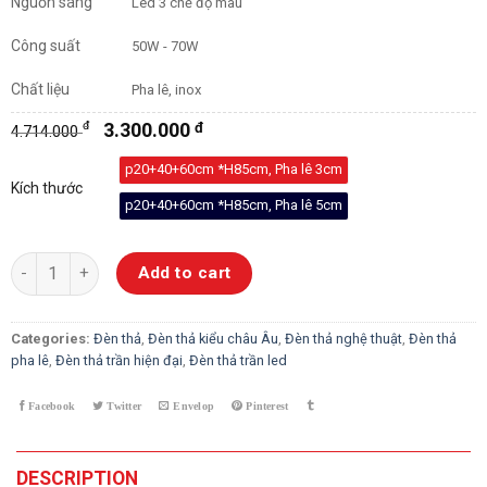
Nguồn sáng
Led 3 chế độ màu
Công suất
50W - 70W
Chất liệu
Pha lê, inox
đ
3.300.000
đ
4.714.000
p20+40+60cm *H85cm, Pha lê 3cm
Kích thước
p20+40+60cm *H85cm, Pha lê 5cm
Đèn Thả Pha Lê 3 Vòng 246 quantity
Add to cart
Categories:
Đèn thả
,
Đèn thả kiểu châu Âu
,
Đèn thả nghệ thuật
,
Đèn thả
pha lê
,
Đèn thả trần hiện đại
,
Đèn thả trần led
DESCRIPTION