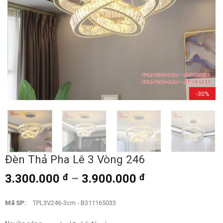
-30%
Đèn Thả Pha Lê 3 Vòng 246
3.300.000
đ
–
3.900.000
đ
Mã SP:
TPL3V246-3cm - B311165033