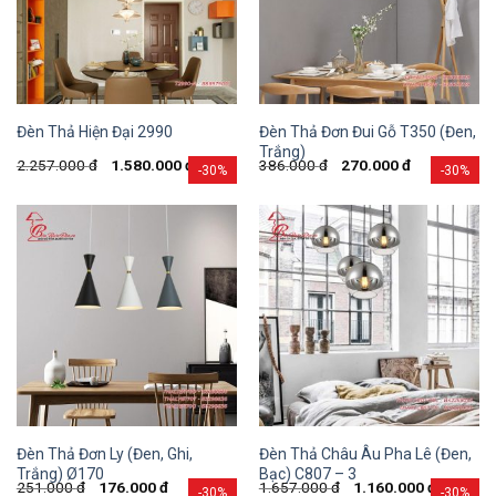
Đèn Thả Đơn Đui Gỗ T350 (Đen,
Đèn Thả Hiện Đại 2990
Trắng)
2.257.000
đ
1.580.000
đ
386.000
đ
270.000
đ
-30%
-30%
Đèn Thả Đơn Ly (Đen, Ghi,
Đèn Thả Châu Âu Pha Lê (Đen,
Trắng) Ø170
Bạc) C807 – 3
251.000
đ
176.000
đ
1.657.000
đ
1.160.000
đ
-30%
-30%