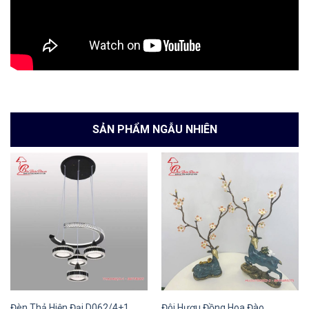
SẢN PHẨM NGẪU NHIÊN
Đôi Hươu Đồng Hoa Đào
Đèn Thả Hiện Đại D062/4+1