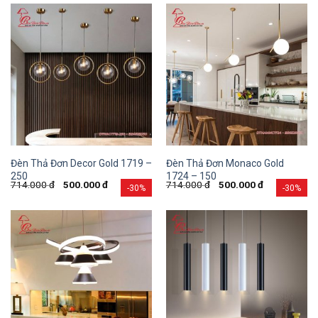
Đèn Thả Đơn Decor Gold 1719 –
Đèn Thả Đơn Monaco Gold
250
1724 – 150
714.000
đ
500.000
đ
714.000
đ
500.000
đ
-30%
-30%