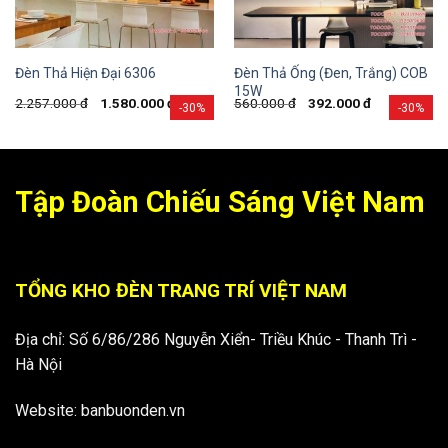
Đèn Thả Ống (Đen, Trắng) COB
Đèn Thả Hiện Đại 6306
15W
2.257.000
đ
1.580.000
đ
560.000
đ
392.000
đ
-30%
-30%
Tập Đoàn Chiếu Sáng Việt Nam
TỔNG KHO ĐÈN TRANG TRÍ VIỆT NAM
Địa chỉ: Số 6/86/286 Nguyễn Xiển- Triều Khúc - Thanh Trì -
Hà Nội
Website: banbuonden.vn