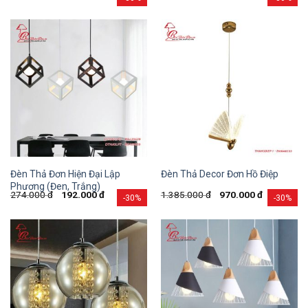
Đèn Thả Đơn Hiện Đại Lập
Đèn Thả Decor Đơn Hồ Điệp
Phương (Đen, Trắng)
274.000
đ
192.000
đ
1.385.000
đ
970.000
đ
-30%
-30%