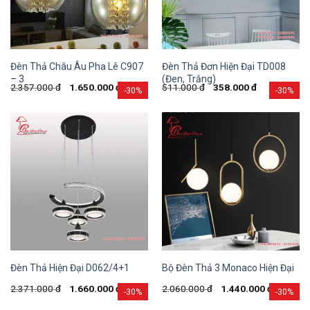
Đèn Thả Châu Âu Pha Lê C907
Đèn Thả Đơn Hiện Đại TD008
– 3
(Đen, Trắng)
2.357.000
đ
1.650.000
đ
511.000
đ
358.000
đ
-30%
-30%
Đèn Thả Hiện Đại D062/4+1
Bộ Đèn Thả 3 Monaco Hiện Đại
2.371.000
đ
1.660.000
đ
2.060.000
đ
1.440.000
đ
-30%
-30%