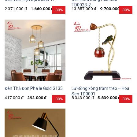
TD0023-2
2.371.000
đ
1.660.000
đ
13.857.000
đ
9.700.000
đ
-30%
-30%
Lư Đồng xông trầm treo – Hoa
Đèn Thả Đơn Pha lê Gold G135
Sen TD0001
417.000
đ
292.000
đ
8.343.000
đ
5.839.000
đ
-30%
-30%