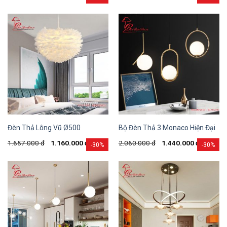
Đèn Thả Lông Vũ Ø500
Bộ Đèn Thả 3 Monaco Hiện Đại
1.657.000
đ
1.160.000
đ
2.060.000
đ
1.440.000
đ
-30%
-30%