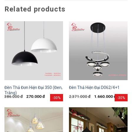
Related products
Đèn Thả Đơn Hiện Đại 350 (Đen,
Đèn Thả Hiện Đại D062/4+1
Trắng)
386.000
đ
270.000
đ
2.371.000
đ
1.660.000
đ
-30%
-30%