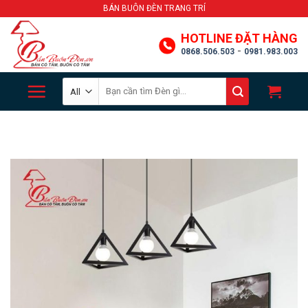
Skip
BÁN BUÔN ĐÈN TRANG TRÍ
to
HOTLINE ĐẶT HÀNG
content
-
0868.506.503
0981.983.003
Search
for: