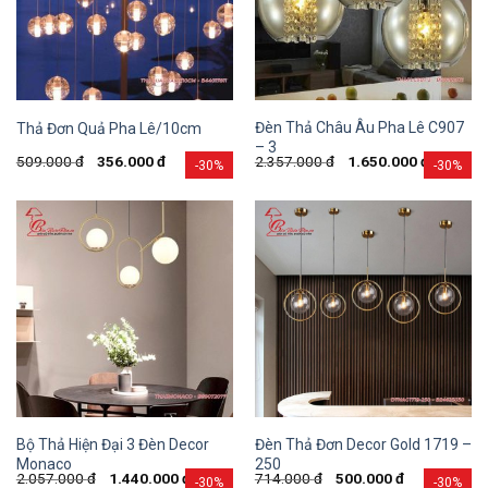
Đèn Thả Châu Âu Pha Lê C907
Thả Đơn Quả Pha Lê/10cm
– 3
509.000
đ
356.000
đ
2.357.000
đ
1.650.000
đ
-30%
-30%
Bộ Thả Hiện Đại 3 Đèn Decor
Đèn Thả Đơn Decor Gold 1719 –
Monaco
250
2.057.000
đ
1.440.000
đ
714.000
đ
500.000
đ
-30%
-30%