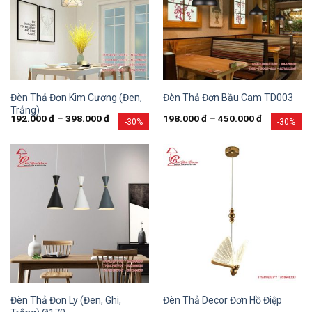
Đèn Thả Đơn Kim Cương (Đen,
Đèn Thả Đơn Bầu Cam TD003
Trắng)
192.000
đ
–
398.000
đ
198.000
đ
–
450.000
đ
-30%
-30%
Đèn Thả Đơn Ly (Đen, Ghi,
Đèn Thả Decor Đơn Hồ Điệp