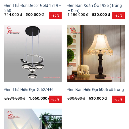
Đèn Thả Đơn Decor Gold 1719 –
Đèn Bàn Xoắn Ốc 1936 (Trắng
250
– Đen)
714.000
đ
500.000
đ
1.186.000
đ
830.000
đ
-30%
-30%
Đèn Thả Hiện Đại D062/4+1
Đèn Bàn Hiện Đại 6006 cỡ trung
2.371.000
đ
1.660.000
đ
900.000
đ
630.000
đ
-30%
-30%