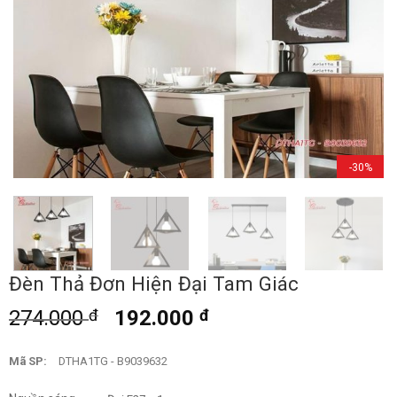
-30%
Đèn Thả Đơn Hiện Đại Tam Giác
274.000
đ
192.000
đ
Mã SP:
DTHA1TG - B9039632