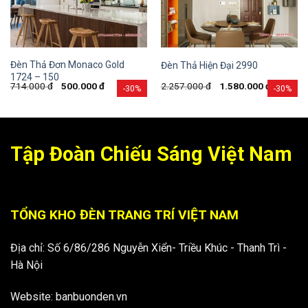
Đèn Thả Đơn Monaco Gold
Đèn Thả Hiện Đại 2990
1724 – 150
714.000
đ
500.000
đ
2.257.000
đ
1.580.000
đ
-30%
-30%
Tập Đoàn Chiếu Sáng Việt Nam
TỔNG KHO ĐÈN TRANG TRÍ VIỆT NAM
Địa chỉ: Số 6/86/286 Nguyễn Xiển- Triều Khúc - Thanh Trì -
Hà Nội
Website: banbuonden.vn