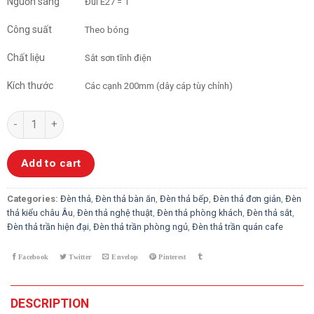
Nguồn sáng
Đui E27 = 1
Công suất
Theo bóng
Chất liệu
Sắt sơn tĩnh điện
Kích thước
Các cạnh 200mm (dây cáp tùy chỉnh)
Đèn Thả Đơn Hiện Đại Tam Giác quantity
Add to cart
Categories:
Đèn thả
,
Đèn thả bàn ăn
,
Đèn thả bếp
,
Đèn thả đơn giản
,
Đèn
thả kiểu châu Âu
,
Đèn thả nghệ thuật
,
Đèn thả phòng khách
,
Đèn thả sắt
,
Đèn thả trần hiện đại
,
Đèn thả trần phòng ngủ
,
Đèn thả trần quán cafe
DESCRIPTION