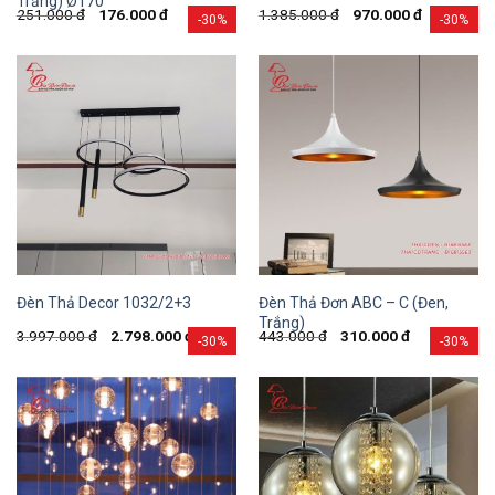
Trắng) Ø170
251.000
đ
176.000
đ
1.385.000
đ
970.000
đ
-30%
-30%
Đèn Thả Đơn ABC – C (Đen,
Đèn Thả Decor 1032/2+3
Trắng)
3.997.000
đ
2.798.000
đ
443.000
đ
310.000
đ
-30%
-30%