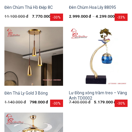
Đèn Chùm Thả Hồ Điệp 8C
Đèn Chùm Hoa Lily 88095
11.100.000
đ
7.770.000
đ
2.999.000
đ
–
4.299.000
đ
-30%
-33%
Lư Đồng xông trầm treo – Vàng
Đèn Thả Ly Gold 3 Bóng
Anh TD0002
1.140.000
đ
798.000
đ
7.400.000
đ
5.179.000
đ
-30%
-30%