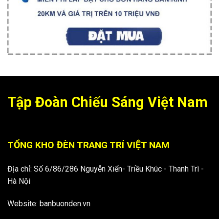
Tập Đoàn Chiếu Sáng Việt Nam
TỔNG KHO ĐÈN TRANG TRÍ VIỆT NAM
Địa chỉ: Số 6/86/286 Nguyễn Xiển- Triều Khúc - Thanh Trì -
Hà Nội
Website: banbuonden.vn