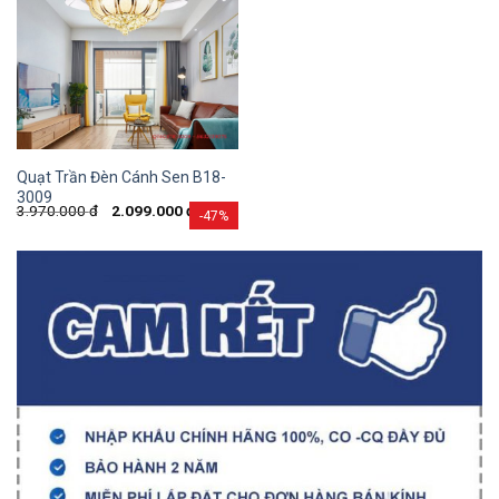
Quạt Trần Đèn Cánh Sen B18-
3009
3.970.000
đ
2.099.000
đ
-47%