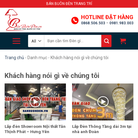
Skip
BÁN BUÔN ĐÈN TRANG TRÍ
to
HOTLINE ĐẶT HÀNG
content
-
0868.506.503
0981.983.003
Search
for:
Trang chủ
-
Danh mục
-
Khách hàng nói gì về chúng tôi
Khách hàng nói gì về chúng tôi
Lắp đèn Showroom Nội thất Tân
Lắp Đèn Thông Tầng dài 3m tại
Thịnh Phát – Hưng Yên
nhà anh Đoàn