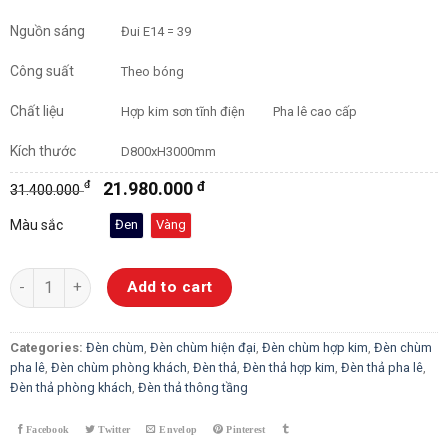
Nguồn sáng
Đui E14 = 39
Công suất
Theo bóng
Chất liệu
Hợp kim sơn tĩnh điện
Pha lê cao cấp
Kích thước
D800xH3000mm
đ
21.980.000
đ
31.400.000
Màu sắc
Đen
Vàng
Đèn Chùm Thông Tầng Pha Lê (Đen, Vàng) 88180 quantity
Add to cart
Categories:
Đèn chùm
,
Đèn chùm hiện đại
,
Đèn chùm hợp kim
,
Đèn chùm
pha lê
,
Đèn chùm phòng khách
,
Đèn thả
,
Đèn thả hợp kim
,
Đèn thả pha lê
,
Đèn thả phòng khách
,
Đèn thả thông tầng