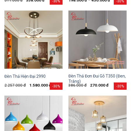
-30%
-30%
Đèn Thả Đơn Đui Gỗ T350 (Đen,
Đèn Thả Hiện Đại 2990
Trắng)
2.257.000
đ
1.580.000
đ
386.000
đ
270.000
đ
-30%
-30%