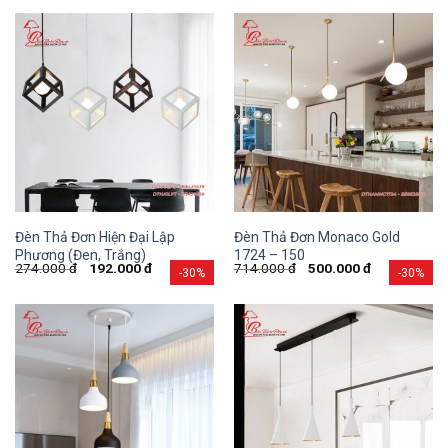
Đèn Thả Đơn Hiện Đại Lập
Đèn Thả Đơn Monaco Gold
Phương (Đen, Trắng)
1724 – 150
274.000
đ
192.000
đ
714.000
đ
500.000
đ
-30%
-30%