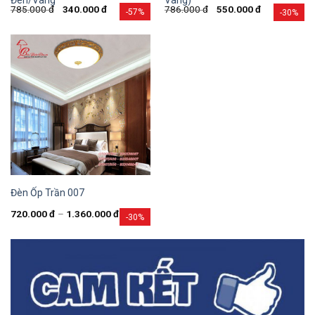
Đen/Vàng
Vàng)
785.000
đ
340.000
đ
786.000
đ
550.000
đ
-57%
-30%
Đèn Ốp Trần 007
720.000
đ
–
1.360.000
đ
-30%