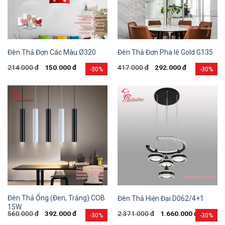
Đèn Thả Đơn Các Màu Ø320
Đèn Thả Đơn Pha lê Gold G135
214.000
đ
150.000
đ
417.000
đ
292.000
đ
-30%
-30%
Đèn Thả Ống (Đen, Trắng) COB
Đèn Thả Hiện Đại D062/4+1
15W
560.000
đ
392.000
đ
2.371.000
đ
1.660.000
đ
-30%
-30%