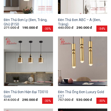
Đèn Thả Đơn Ly (Đen, Trắng,
Đèn Thả Đơn ABC – A (Đen,
Ghi) Ø150
Trắng)
271.000
đ
190.000
đ
440.000
đ
290.000
đ
-30%
-34%
Đèn Thả Đơn Hiện Đại TD010
Đèn Thả Ống Đơn Luxury Gold
Gold
E27
414.000
đ
290.000
đ
757.000
đ
530.000
đ
-30%
-30%