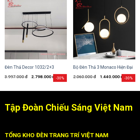
Đèn Thả Decor 1032/2+3
Bộ Đèn Thả 3 Monaco Hiện Đại
3.997.000
đ
2.798.000
đ
2.060.000
đ
1.440.000
đ
-30%
-30%
Tập Đoàn Chiếu Sáng Việt Nam
TỔNG KHO ĐÈN TRANG TRÍ VIỆT NAM