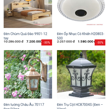
Đèn Chùm Quả Đào 9901-12
Đèn Ốp Nhạc Có Khiển H20803-
tay
500
10.286.000
đ
7.200.000
đ
2.257.000
đ
1.580.000
đ
-30%
-30%
Đèn tường Châu Âu 70117
Đèn Trụ Cột HC87004S (Đen –