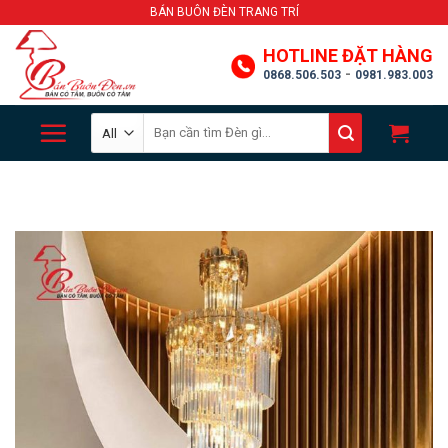
Skip
BÁN BUÔN ĐÈN TRANG TRÍ
to
HOTLINE ĐẶT HÀNG
content
-
0868.506.503
0981.983.003
Search
for: