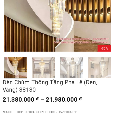
-30%
Đèn Chùm Thông Tầng Pha Lê (Đen,
Vàng) 88180
21.380.000
đ
–
21.980.000
đ
Mã SP:
DCPL88180-D800*H3000G - B6221099011