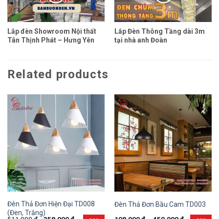
Lắp đèn Showroom Nội thất
Lắp Đèn Thông Tầng dài 3m
Tân Thịnh Phát – Hưng Yên
tại nhà anh Đoàn
Related products
Đèn Thả Đơn Hiện Đại TD008
Đèn Thả Đơn Bầu Cam TD003
(Đen, Trắng)
511.000
đ
358.000
đ
198.000
đ
–
450.000
đ