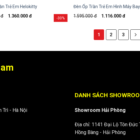
ần Trẻ Em Helokitty
Đèn Ốp Trần Trẻ Em Hình Máy Ba
0
đ
1.360.000
đ
1.595.000
đ
1.116.000
đ
-30%
1
2
3
 Nam
DANH SÁCH SHOWRO
 Trì - Hà Nội
Showroom Hải Phòng
Địa chỉ: 1141 Đại Lộ Tôn Đức 
Hồng Bàng - Hải Phòng