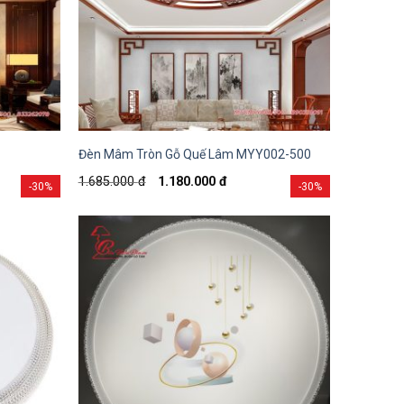
Đèn Mâm Tròn Gỗ Quế Lâm MYY002-500
1.685.000
đ
1.180.000
đ
-30%
-30%