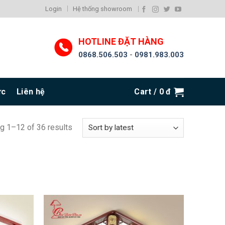
Login
Hệ thống showroom
HOTLINE ĐẶT HÀNG
0868.506.503
-
0981.983.003
ức
Liên hệ
Cart /
0
đ
g 1–12 of 36 results