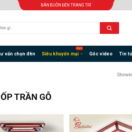
BÁN BUÔN ĐÈN TRANG TRÍ
ư vấn chọn đèn
Siêu khuyến mại
Góc video
Tin t
Showin
 ỐP TRẦN GỖ