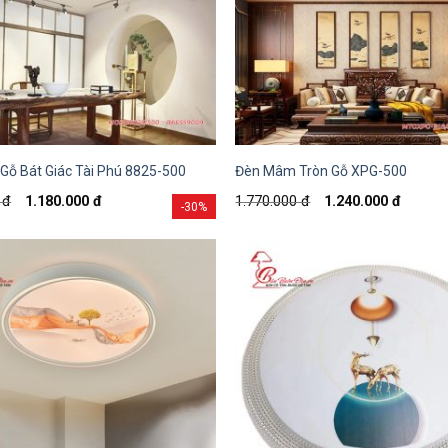
ỗ Bát Giác Tài Phú 8825-500
Đèn Mâm Tròn Gỗ XPG-500
0
đ
1.180.000
đ
1.770.000
đ
1.240.000
đ
-30%