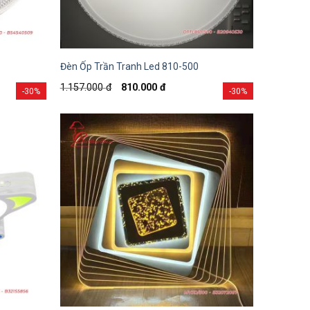
Đèn Ốp Trần Tranh Led 810-500
1.157.000
đ
810.000
đ
-30%
-30%