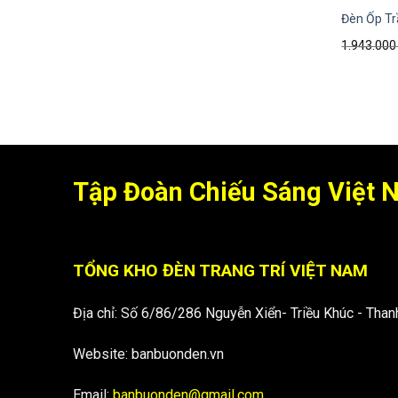
Đèn Ốp Tr
1.943.00
Tập Đoàn Chiếu Sáng Việt
TỔNG KHO ĐÈN TRANG TRÍ VIỆT NAM
Địa chỉ: Số 6/86/286 Nguyễn Xiển- Triều Khúc - Thanh
Website: banbuonden.vn
Email:
banbuonden@gmail.com