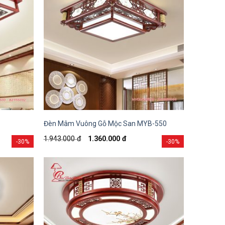
Đèn Mâm Vuông Gỗ Mộc San MYB-550
1.943.000
đ
1.360.000
đ
-30%
-30%