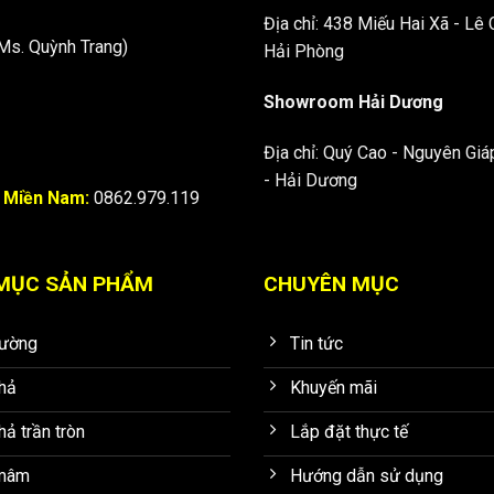
Địa chỉ: 438 Miếu Hai Xã - Lê 
Ms. Quỳnh Trang)
Hải Phòng
Showroom Hải Dương
Địa chỉ: Quý Cao - Nguyên Giá
- Hải Dương
2
Miền Nam:
0862.979.119
MỤC SẢN PHẨM
CHUYÊN MỤC
tường
Tin tức
hả
Khuyến mãi
hả trần tròn
Lắp đặt thực tế
mâm
Hướng dẫn sử dụng