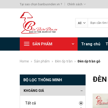
Skip
Tại sao chọn banbuonden.vn ?
Chính sách
to
content
Search
for:
SẢN PHẨM
Trang chủ
T
Home
»
Sản phẩm
»
Đèn ốp trần
»
Đèn ốp trần gỗ
ĐÈN
BỘ LỌC THÔNG MINH
KHOẢNG GIÁ
Tất cả