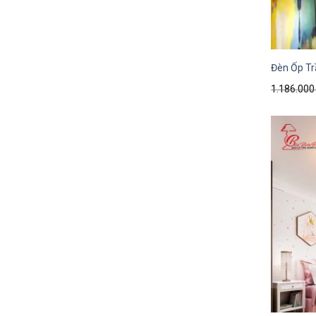
Đèn Ốp Tr
1.186.00