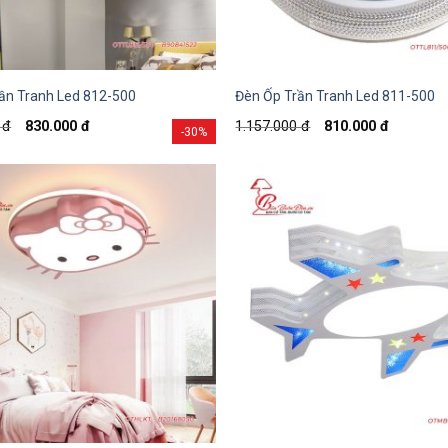
ần Tranh Led 812-500
Đèn Ốp Trần Tranh Led 811-500
0
đ
830.000
đ
1.157.000
đ
810.000
đ
-30%