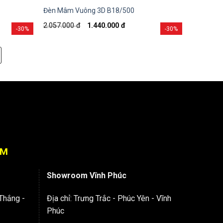
y
Đèn Mâm Vuông 3D B18/500
2.057.000
đ
1.440.000
đ
-30%
-30%
OM
Showroom Vĩnh Phúc
Thắng -
Địa chỉ: Trưng Trắc - Phúc Yên - Vĩnh
Phúc