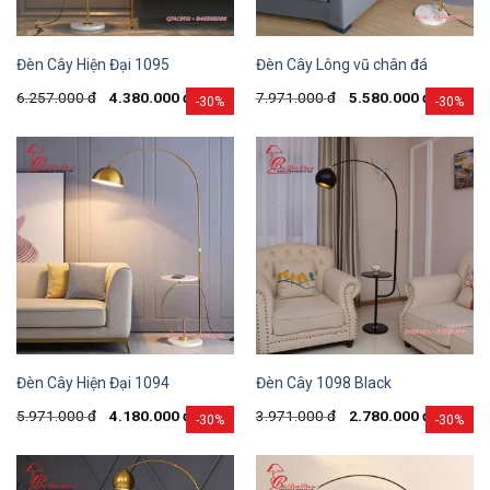
Đèn Cây Hiện Đại 1095
Đèn Cây Lông vũ chân đá
6.257.000
đ
4.380.000
đ
7.971.000
đ
5.580.000
đ
-30%
-30%
Đèn Cây Hiện Đại 1094
Đèn Cây 1098 Black
5.971.000
đ
4.180.000
đ
3.971.000
đ
2.780.000
đ
-30%
-30%