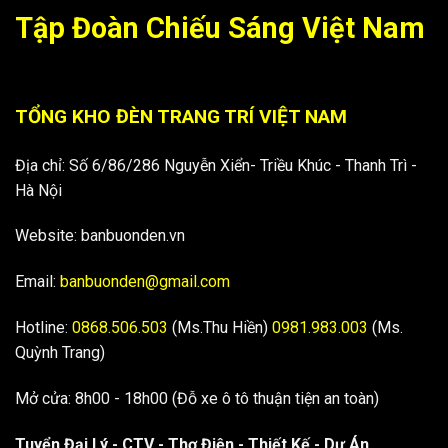
Tập Đoàn Chiếu Sáng Việt Nam
TỔNG KHO ĐÈN TRANG TRÍ VIỆT NAM
Địa chỉ: Số 6/86/286 Nguyễn Xiển- Triều Khúc - Thanh Trì -
Hà Nội
Website: banbuonden.vn
Email:
banbuonden@gmail.com
Hotline:
0868.506.503
(Ms.Thu Hiền)
0981.983.003
(Ms.
Quỳnh Trang)
Mở cửa: 8h00 - 18h00 (Đỗ xe ô tô thuận tiện an toàn)
Tuyển Đại Lý - CTV - Thợ Điện - Thiết Kế - Dự Án...