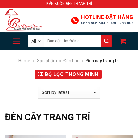
Skip
BÁN BUÔN ĐÈN TRANG TRÍ
to
HOTLINE ĐẶT HÀNG
content
-
0868.506.503
0981.983.003
Search
for:
Home
»
Sản phẩm
»
Đèn bàn
»
Đèn cây trang trí
BỘ LỌC THONG MINH
ĐÈN CÂY TRANG TRÍ