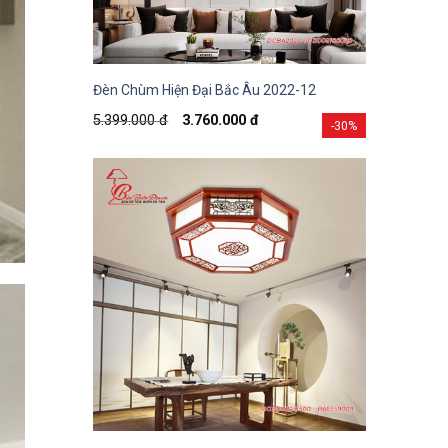
Đèn Chùm Hiện Đại Bắc Âu 2022-12
5.399.000
đ
3.760.000
đ
-30%