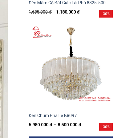
Đèn Mâm Gỗ Bát Giác Tài Phú 8825-500
1.685.000
đ
1.180.000
đ
-30%
Đèn Chùm Pha Lê B8097
5.980.000
đ
–
8.500.000
đ
-30%