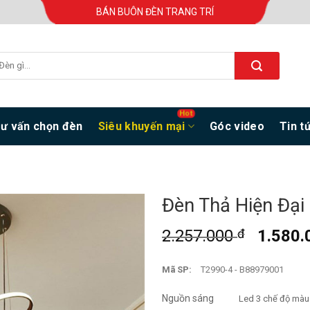
BÁN BUÔN ĐÈN TRANG TRÍ
ư vấn chọn đèn
Siêu khuyến mại
Góc video
Tin t
Đèn Thả Hiện Đại
2.257.000
đ
1.580
Mã SP:
T2990-4 - B88979001
Nguồn sáng
Led 3 chế độ màu