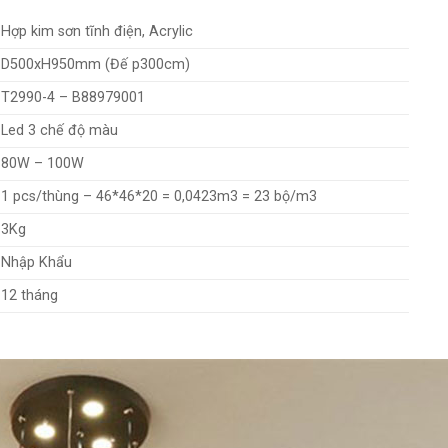
Hợp kim sơn tĩnh điện, Acrylic
D500xH950mm (Đế p300cm)
T2990-4 – B88979001
Led 3 chế độ màu
80W – 100W
1 pcs/thùng – 46*46*20 = 0,0423m3 = 23 bộ/m3
3Kg
Nhập Khẩu
12 tháng