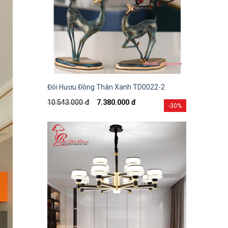
Đôi Hươu Đồng Thân Xanh TD0022-2
10.543.000
đ
7.380.000
đ
-30%