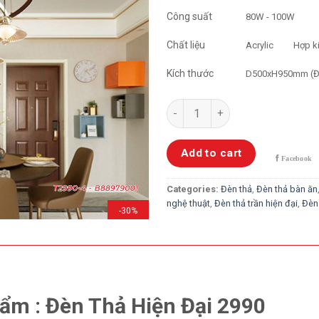
Công suất
80W - 100W
Chất liệu
Acrylic
Hợp ki
Kích thước
D500xH950mm (Đ
Đèn Thả Hiện Đại 2990 quantit
Add to cart
Categories:
Đèn thả
,
Đèn thả bàn ăn
nghệ thuật
,
Đèn thả trần hiện đại
,
Đèn 
-30%
ẩm : Đèn Thả Hiện Đại 2990