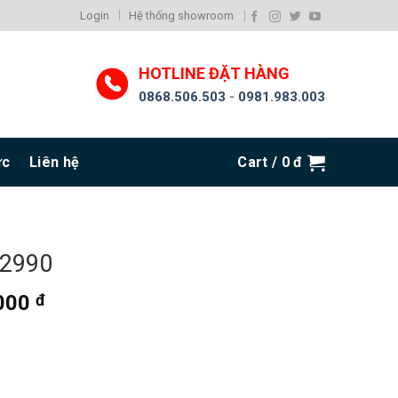
Login
Hệ thống showroom
HOTLINE ĐẶT HÀNG
0868.506.503
-
0981.983.003
ức
Liên hệ
Cart /
0
đ
 2990
.000
đ