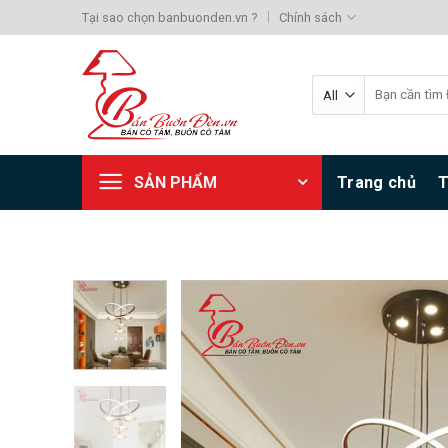
Skip
Tại sao chọn banbuonden.vn ?
Chính sách
to
content
Search
for:
SẢN PHẨM
Trang chủ
T