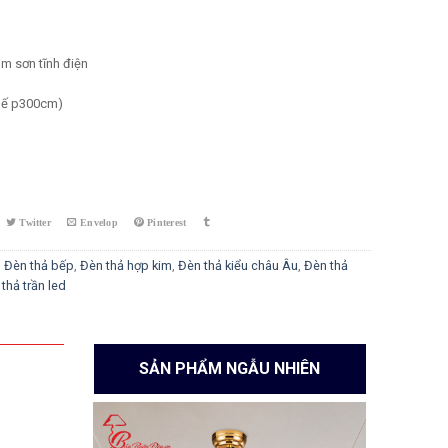
m sơn tĩnh điện
ế p300cm)
y
,
Đèn thả bếp
,
Đèn thả hợp kim
,
Đèn thả kiểu châu Âu
,
Đèn thả
thả trần led
SẢN PHẨM NGẪU NHIÊN