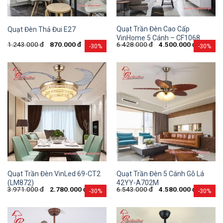
Quạt Trần Đèn Cao Cấp
Quạt Đèn Thả Đui E27
VinHome 5 Cánh – CF1068
1.243.000
đ
870.000
đ
6.428.000
đ
4.500.000
đ
-30%
-30%
Quạt Trần Đèn VinLed 69-CT2
Quạt Trần Đèn 5 Cánh Gỗ Lá
(LM872)
42YY-A702M
3.971.000
đ
2.780.000
đ
6.543.000
đ
4.580.000
đ
-30%
-30%