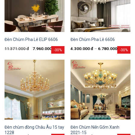
Đèn Chùm Pha Lê ELIP 6606
Đèn Chùm Pha Lê 6606
11.371.000
đ
7.960.000
đ
4.300.000
đ
–
6.780.000
đ
-30%
-30%
Đèn chùm đồng Châu Âu 15 tay
Đèn Chùm Nến Gốm Xanh
1228
2021-15