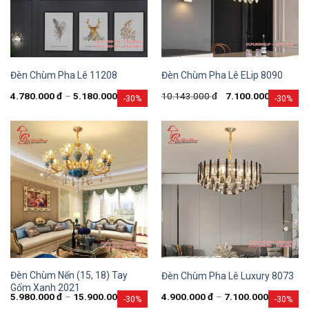
Đèn Chùm Pha Lê 11208
Đèn Chùm Pha Lê ELip 8090
4.780.000
đ
–
5.180.000
đ
10.143.000
đ
7.100.000
đ
-30%
-30%
Đèn Chùm Nến (15, 18) Tay
Đèn Chùm Pha Lê Luxury 8073
Gốm Xanh 2021
5.980.000
đ
–
15.900.000
đ
4.900.000
đ
–
7.100.000
đ
-30%
-30%