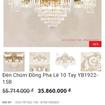
-36%
Đèn Chùm Đồng Pha Lê 10 Tay YB1922-
15B
55.714.000
đ
35.860.000
đ
Mã SP:
DCD-YB1922-15b - B7661950029