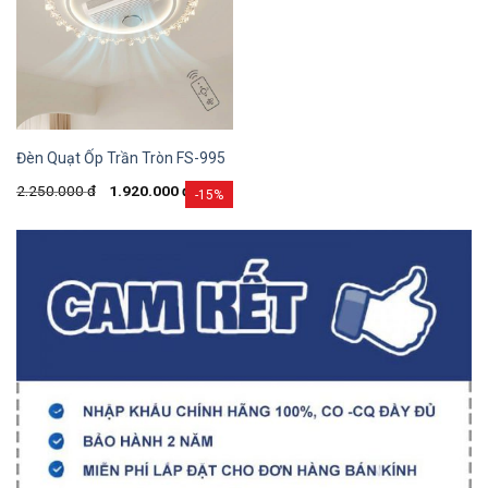
Đèn Quạt Ốp Trần Tròn FS-995
2.250.000
đ
1.920.000
đ
-15%