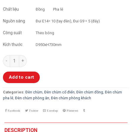
Chất liệu
Đồng
Pha lê
Nguồn sáng
Đui E14= 10 (tay đèn), Đui G9 = 5 (đáy)
Công suất
Theo bóng
Kích thước
D950xH730mm
Đèn Chùm Đồng Pha Lê 10 Tay YB1922-15B quantity
Add to cart
Categories:
Đèn chùm
,
Đèn chùm cổ điển
,
Đèn chùm đồng
,
Đèn chùm
pha lê
,
Đèn chùm phòng ăn
,
Đèn chùm phòng khách
DESCRIPTION