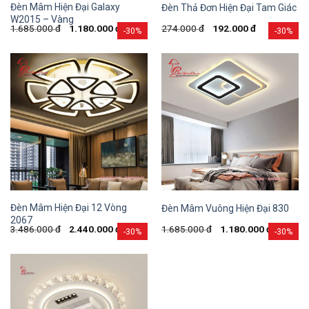
Đèn Mâm Hiện Đại Galaxy
Đèn Thả Đơn Hiện Đại Tam Giác
W2015 – Vàng
1.685.000
đ
1.180.000
đ
274.000
đ
192.000
đ
-30%
-30%
Đèn Mâm Hiện Đại 12 Vòng
Đèn Mâm Vuông Hiện Đại 830
2067
3.486.000
đ
2.440.000
đ
1.685.000
đ
1.180.000
đ
-30%
-30%