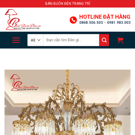
Skip
BÁN BUÔN ĐÈN TRANG TRÍ
to
HOTLINE ĐẶT HÀNG
content
-
0868.506.503
0981.983.003
Search
for: