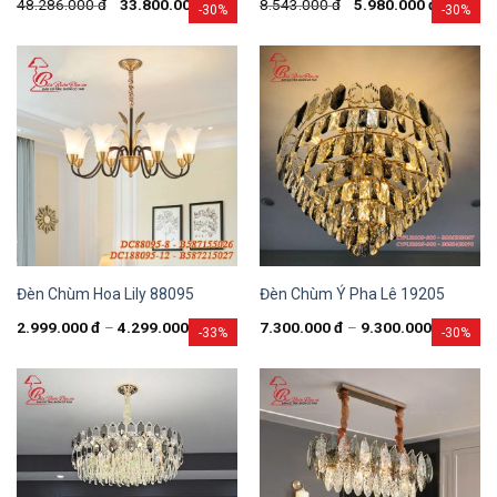
48.286.000
đ
33.800.000
đ
8.543.000
đ
5.980.000
đ
-30%
-30%
Đèn Chùm Hoa Lily 88095
Đèn Chùm Ý Pha Lê 19205
2.999.000
đ
–
4.299.000
đ
7.300.000
đ
–
9.300.000
đ
-33%
-30%