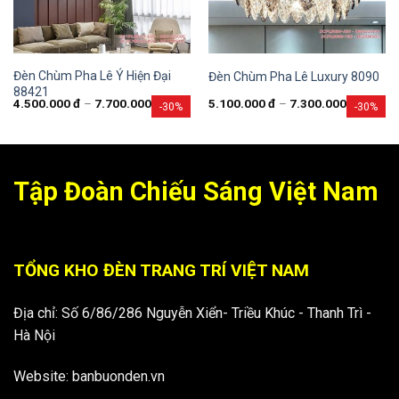
Đèn Chùm Pha Lê Ý Hiện Đại
Đèn Chùm Pha Lê Luxury 8090
88421
4.500.000
đ
–
7.700.000
đ
5.100.000
đ
–
7.300.000
đ
-30%
-30%
Tập Đoàn Chiếu Sáng Việt Nam
TỔNG KHO ĐÈN TRANG TRÍ VIỆT NAM
Địa chỉ: Số 6/86/286 Nguyễn Xiển- Triều Khúc - Thanh Trì -
Hà Nội
Website: banbuonden.vn