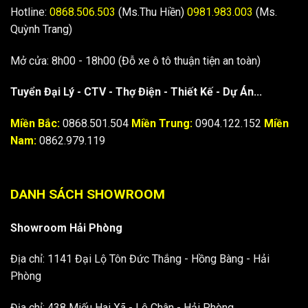
Hotline:
0868.506.503
(Ms.Thu Hiền)
0981.983.003
(Ms.
Quỳnh Trang)
Mở cửa: 8h00 - 18h00 (Đỗ xe ô tô thuận tiện an toàn)
Tuyển Đại Lý - CTV - Thợ Điện - Thiết Kế - Dự Án...
Miền Bắc:
0868.501.504
Miền Trung:
0904.122.152
Miền
Nam:
0862.979.119
DANH SÁCH SHOWROOM
Showroom Hải Phòng
Địa chỉ: 1141 Đại Lộ Tôn Đức Thắng - Hồng Bàng - Hải
Phòng
Địa chỉ: 438 Miếu Hai Xã - Lê Chân - Hải Phòng