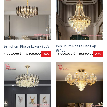
Đèn Chùm Pha Lê Cao Cấp
Đèn Chùm Pha Lê Luxury 8073
88450
4.900.000
đ
–
7.100.000
đ
15.000.000
đ
10.500.000
đ
-30%
-30%