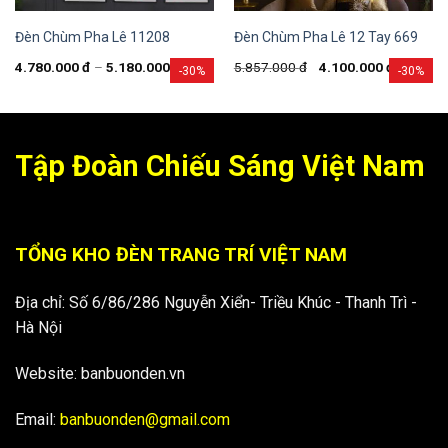
Đèn Chùm Pha Lê 11208
Đèn Chùm Pha Lê 12 Tay 669
4.780.000
đ
–
5.180.000
đ
5.857.000
đ
4.100.000
đ
-30%
-30%
Tập Đoàn Chiếu Sáng Việt Nam
TỔNG KHO ĐÈN TRANG TRÍ VIỆT NAM
Địa chỉ: Số 6/86/286 Nguyễn Xiển- Triều Khúc - Thanh Trì -
Hà Nội
Website: banbuonden.vn
Email:
banbuonden@gmail.com