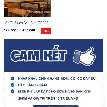
Đèn Thả Đơn Bầu Cam TD003
198.000
đ
–
450.000
đ
-30%