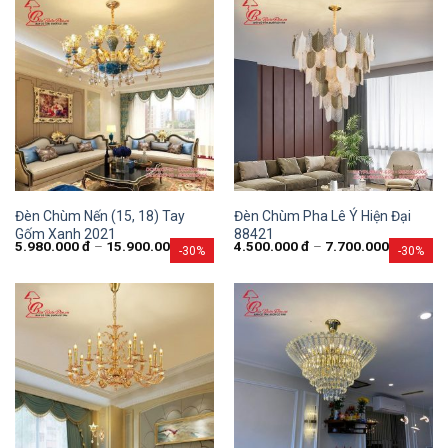
Đèn Chùm Nến (15, 18) Tay
Đèn Chùm Pha Lê Ý Hiện Đại
Gốm Xanh 2021
88421
5.980.000
đ
–
15.900.000
đ
4.500.000
đ
–
7.700.000
đ
-30%
-30%