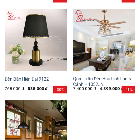
Quạt Trần Đèn Hoa Linh Lan 5
Đèn Bàn Hiện Đại 9122
Cánh – 1052JN
768.000
đ
538.000
đ
7.400.000
đ
4.399.000
đ
-30%
-41%