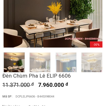
-30%
Đèn Chùm Pha Lê ELIP 6606
11.371.000
đ
7.960.000
đ
Mã SP:
DCPLELIP6606 - B445398044