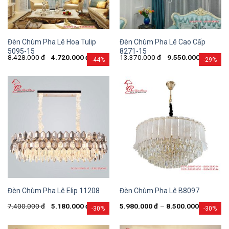
Đèn Chùm Pha Lê Hoa Tulip
Đèn Chùm Pha Lê Cao Cấp
5095-15
8271-15
8.428.000
đ
4.720.000
đ
13.370.000
đ
9.550.000
đ
-44%
-29%
Đèn Chùm Pha Lê Elip 11208
Đèn Chùm Pha Lê B8097
7.400.000
đ
5.180.000
đ
5.980.000
đ
–
8.500.000
đ
-30%
-30%