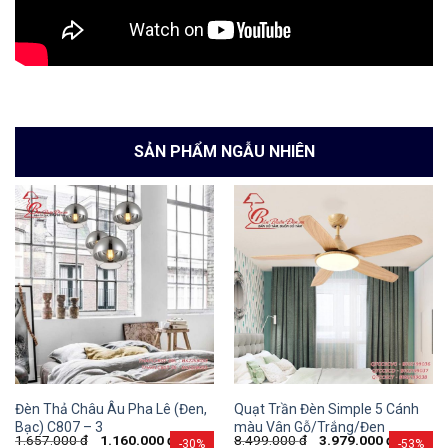
SẢN PHẨM NGẪU NHIÊN
Đèn Thả Châu Âu Pha Lê (Đen,
Quạt Trần Đèn Simple 5 Cánh
Bạc) C807 – 3
màu Vân Gỗ/Trắng/Đen
1.657.000
đ
1.160.000
đ
8.499.000
đ
3.979.000
đ
-30%
-53%