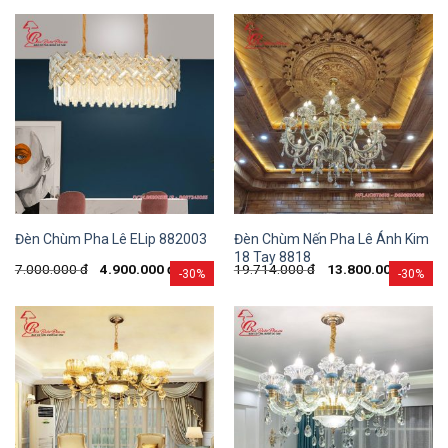
Đèn Chùm Nến Pha Lê Ánh Kim
Đèn Chùm Pha Lê ELip 882003
18 Tay 8818
7.000.000
đ
4.900.000
đ
19.714.000
đ
13.800.000
đ
-30%
-30%