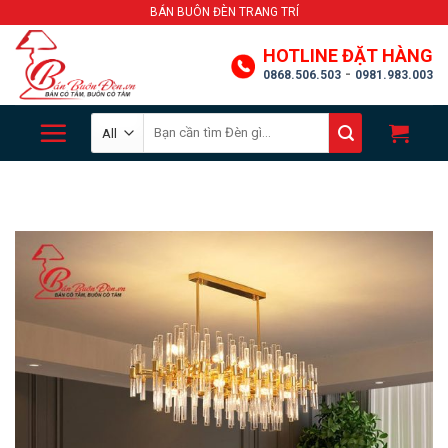
Skip
BÁN BUÔN ĐÈN TRANG TRÍ
to
HOTLINE ĐẶT HÀNG
content
-
0868.506.503
0981.983.003
Search
for: