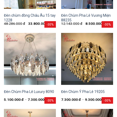
Đèn chùm đồng Châu Âu 15 tay
Đèn Chùm Pha Lê Vương Miện
1228
88235
48.286.000
đ
33.800.000
đ
12.143.000
đ
8.500.000
đ
-30%
-30%
Đèn Chùm Pha Lê Luxury 8090
Đèn Chùm Ý Pha Lê 19205
5.100.000
đ
–
7.300.000
đ
7.300.000
đ
–
9.300.000
đ
-30%
-30%