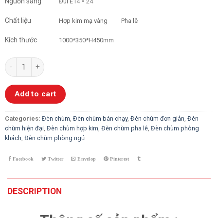
Nguồn sáng
Đui E14 = 24
Chất liệu
Hợp kim mạ vàng
Pha lê
Kích thước
1000*350*H450mm
Đèn Chùm Pha Lê ELIP 6606 quantity
Add to cart
Categories:
Đèn chùm
,
Đèn chùm bán chạy
,
Đèn chùm đơn giản
,
Đèn
chùm hiện đại
,
Đèn chùm hợp kim
,
Đèn chùm pha lê
,
Đèn chùm phòng
khách
,
Đèn chùm phòng ngủ
DESCRIPTION