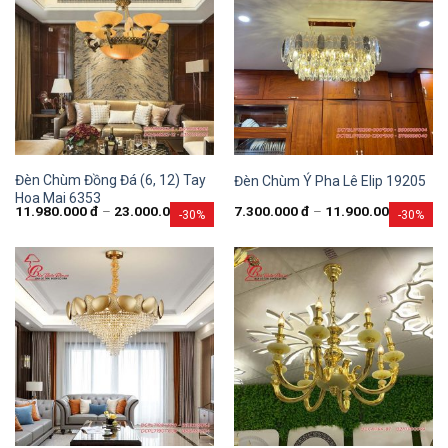
Đèn Chùm Đồng Đá (6, 12) Tay
Đèn Chùm Ý Pha Lê Elip 19205
Hoa Mai 6353
11.980.000
đ
–
23.000.000
đ
7.300.000
đ
–
11.900.000
đ
-30%
-30%