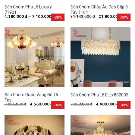
Đèn Chùm Pha Lê Luxury
Đèn Chùm Châu Âu Cao Cấp 8
71901
Tay 1164
4.180.000
đ
–
7.100.000
đ
31.143.000
đ
21.800.000
đ
-30%
-30%
Đèn Chùm Rượu Vang Đỏ 15
Đèn Chùm Pha Lê ELip 882003
Tay
7.086.000
đ
4.560.000
đ
7.000.000
đ
4.900.000
đ
-36%
-30%