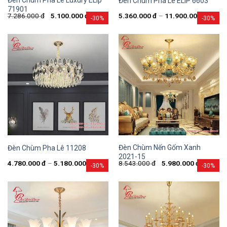
Đèn Chùm Pha Lê Luxury ELip
Đèn Chùm Pha Lê ELIP 6603
71901
7.286.000
đ
5.100.000
đ
5.360.000
đ
–
11.900.000
đ
-30%
-30%
Đèn Chùm Nến Gốm Xanh
Đèn Chùm Pha Lê 11208
2021-15
4.780.000
đ
–
5.180.000
đ
8.543.000
đ
5.980.000
đ
-30%
-30%