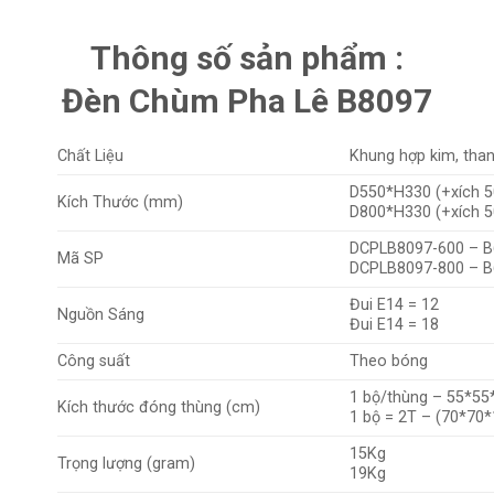
Thông số sản phẩm :
Đèn Chùm Pha Lê B8097
Chất Liệu
Khung hợp kim, than
D550*H330 (+xích 5
Kích Thước (mm)
D800*H330 (+xích 5
DCPLB8097-600 – 
Mã SP
DCPLB8097-800 – 
Đui E14 = 12
Nguồn Sáng
Đui E14 = 18
Công suất
Theo bóng
1 bộ/thùng – 55*55
Kích thước đóng thùng (cm)
1 bộ = 2T – (70*70
15Kg
Trọng lượng (gram)
19Kg