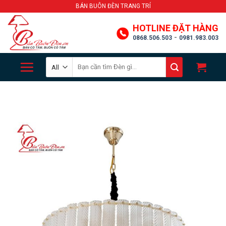
Skip
BÁN BUÔN ĐÈN TRANG TRÍ
to
HOTLINE ĐẶT HÀNG
content
-
0868.506.503
0981.983.003
Search
for: