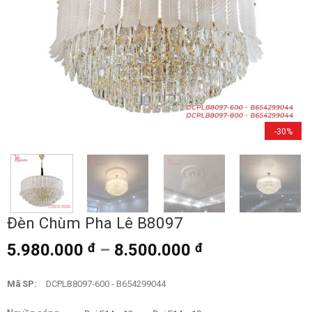
-30%
Đèn Chùm Pha Lê B8097
5.980.000
đ
–
8.500.000
đ
Mã SP:
DCPLB8097-600 - B654299044