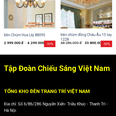
Đèn chùm đồng Châu Âu 15 tay
Đèn Chùm Hoa Lily 88095
1228
2.999.000
đ
–
4.299.000
đ
48.286.000
đ
33.800.000
đ
-33%
-30%
Tập Đoàn Chiếu Sáng Việt Nam
TỔNG KHO ĐÈN TRANG TRÍ VIỆT NAM
Địa chỉ: Số 6/86/286 Nguyễn Xiển- Triều Khúc - Thanh Trì -
Hà Nội