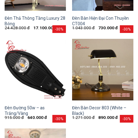
Đèn Thả Thông Tầng Luxury 28
Đèn Bàn Hiện Đại Con Thuyền
Bóng
CT004
24.428.000
đ
17.100.000
đ
1.043.000
đ
730.000
đ
-30%
-30%
Đèn Đường 50w – as
Đèn Bàn Decor 803 (White –
Trắng/Vàng
Black)
915.000
đ
640.000
đ
1.271.000
đ
890.000
đ
-30%
-30%