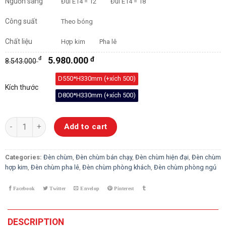
Nguồn sáng
Đui E14 = 12
Đui E14 = 18
Công suất
Theo bóng
Chất liệu
Hợp kim
Pha lê
đ
5.980.000
đ
8.543.000
D550*H330mm (+xích 500)
Kích thước
D800*H330mm (+xích 500)
Đèn Chùm Pha Lê B8097 quantity
Add to cart
Categories:
Đèn chùm
,
Đèn chùm bán chạy
,
Đèn chùm hiện đại
,
Đèn chùm
hợp kim
,
Đèn chùm pha lê
,
Đèn chùm phòng khách
,
Đèn chùm phòng ngủ
DESCRIPTION