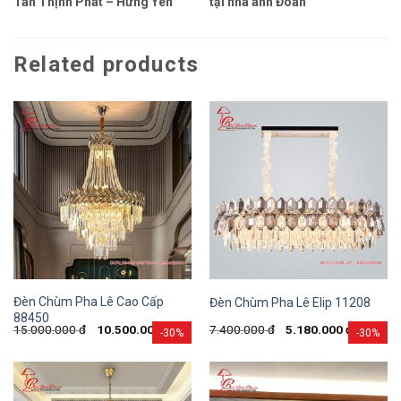
Tân Thịnh Phát – Hưng Yên
tại nhà anh Đoàn
Related products
Đèn Chùm Pha Lê Cao Cấp
Đèn Chùm Pha Lê Elip 11208
88450
15.000.000
đ
10.500.000
đ
7.400.000
đ
5.180.000
đ
-30%
-30%