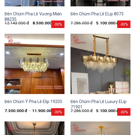
Đèn Chùm Pha Lê Vương Miện
Đèn Chùm Pha Lê ELip 8073
88235
12.143.000
đ
8.500.000
đ
7.286.000
đ
5.100.000
đ
-30%
-30%
Đèn Chùm Pha Lê Luxury ELip
Đèn Chùm Ý Pha Lê Elip 19205
71901
7.300.000
đ
–
11.900.000
đ
7.286.000
đ
5.100.000
đ
-30%
-30%