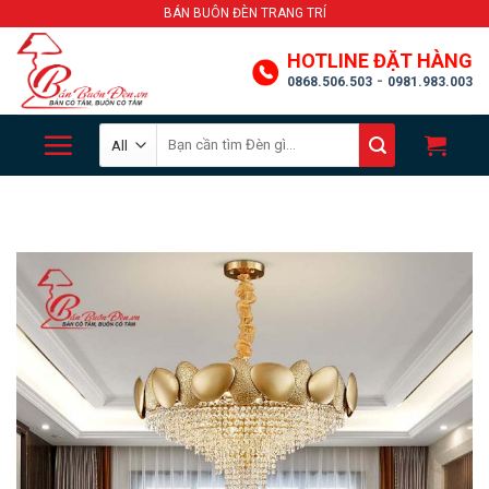
Skip
BÁN BUÔN ĐÈN TRANG TRÍ
to
HOTLINE ĐẶT HÀNG
content
-
0868.506.503
0981.983.003
Search
for: