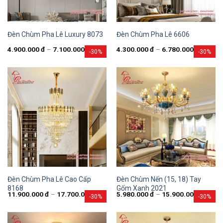
Đèn Chùm Pha Lê Luxury 8073
Đèn Chùm Pha Lê 6606
4.900.000
đ
–
7.100.000
đ
4.300.000
đ
–
6.780.000
đ
-30%
-30%
Đèn Chùm Pha Lê Cao Cấp
Đèn Chùm Nến (15, 18) Tay
8168
Gốm Xanh 2021
11.900.000
đ
–
17.700.000
đ
5.980.000
đ
–
15.900.000
đ
-30%
-30%