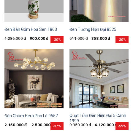
Đèn Bàn Gốm Hoa Sen 1863
Đèn Tường Hiện Đại 8525
1.286.000
đ
900.000
đ
511.000
đ
358.000
đ
-30%
-30%
Quạt Trần Đèn Hiện Đại 5 Cánh
Đèn Chùm Hera Pha Lê 9557
1999
2.150.000
đ
–
2.500.000
đ
9.950.000
đ
4.120.000
đ
-37%
-59%