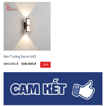
Đèn Tường Decor 642
485.000
đ
338.000
đ
-30%