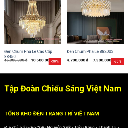
Đèn Chùm Pha Lê Cao Cấp
Đèn Chùm Pha Lê 882003
88450
15.000.000
đ
10.500.000
đ
4.700.000
đ
–
7.300.000
đ
-30%
-30%
Tập Đoàn Chiếu Sáng Việt Nam
TỔNG KHO ĐÈN TRANG TRÍ VIỆT NAM
Địa chỉ: Số 6/86/286 Nguyễn Xiển- Triều Khúc - Thanh Trì -