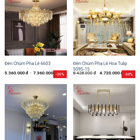
Đèn Chùm Pha Lê Hoa Tulip
Đèn Chùm Pha Lê 6603
5095-15
5.360.000
đ
–
7.360.000
đ
8.428.000
đ
4.720.000
đ
-30%
-44%