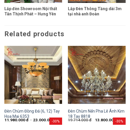
Lắp đèn Showroom Nội thất
Lắp Đèn Thông Tầng dài 3m
Tân Thịnh Phát – Hưng Yên
tại nhà anh Đoàn
Related products
Đèn Chùm Đồng Đá (6, 12) Tay
Đèn Chùm Nến Pha Lê Ánh Kim
Hoa Mai 6353
18 Tay 8818
11.980.000
đ
–
23.000.000
đ
19.714.000
đ
13.800.000
đ
-30%
-30%