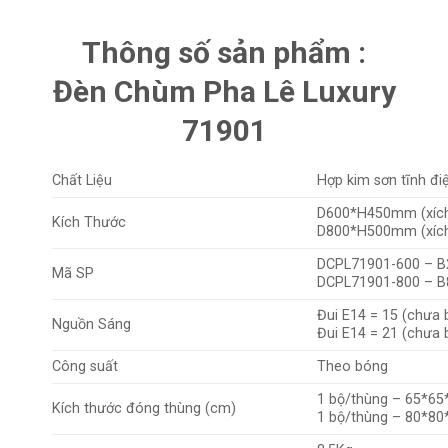
Thông số sản phẩm :
Đèn Chùm Pha Lê Luxury
71901
Chất Liệu
Hợp kim sơn tĩnh điệ
D600*H450mm (xíc
Kích Thước
D800*H500mm (xíc
DCPL71901-600 – 
Mã SP
DCPL71901-800 – 
Đui E14 = 15 (chưa
Nguồn Sáng
Đui E14 = 21 (chưa
Công suất
Theo bóng
1 bộ/thùng – 65*65
Kích thước đóng thùng (cm)
1 bộ/thùng – 80*80