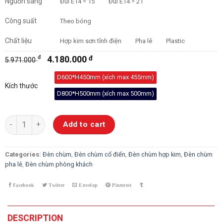
Nguồn sáng
Đui E14 = 15
Đui E14 = 21
Công suất
Theo bóng
Chất liệu
Hợp kim sơn tĩnh điện
Pha lê
Plastic
đ
4.180.000
đ
5.971.000
D600*H450mm (xích max 455mm)
Kích thước
D800*H500mm (xích max 500mm)
Đèn Chùm Pha Lê Luxury 71901 quantity
Add to cart
Categories:
Đèn chùm
,
Đèn chùm cổ điển
,
Đèn chùm hợp kim
,
Đèn chùm
pha lê
,
Đèn chùm phòng khách
DESCRIPTION