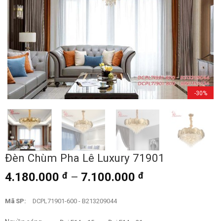
-30%
Đèn Chùm Pha Lê Luxury 71901
4.180.000
đ
–
7.100.000
đ
Mã SP:
DCPL71901-600 - B213209044