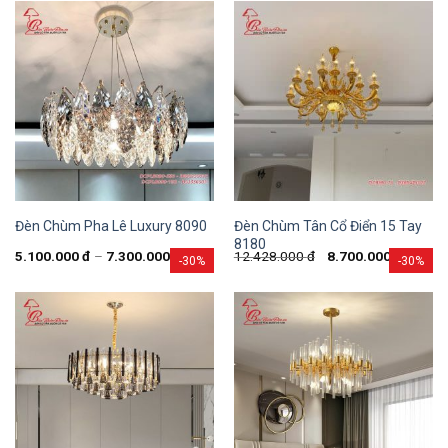
Đèn Chùm Tân Cổ Điển 15 Tay
Đèn Chùm Pha Lê Luxury 8090
8180
5.100.000
đ
–
7.300.000
đ
12.428.000
đ
8.700.000
đ
-30%
-30%