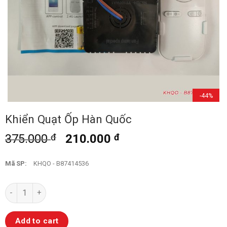
-44%
Khiển Quạt Ốp Hàn Quốc
375.000
đ
210.000
đ
Mã SP:
KHQO - B87414536
Khiển Quạt Ốp Hàn Quốc quantity
Add to cart