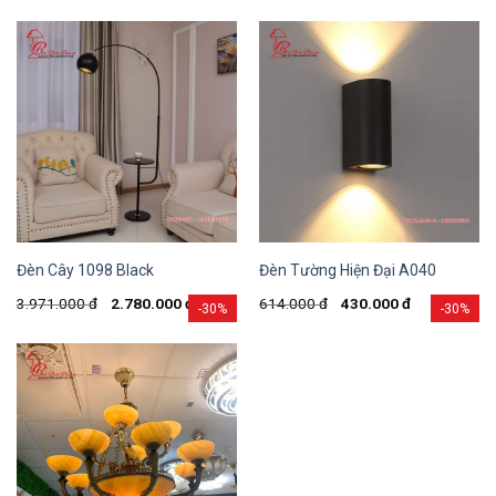
Đèn Cây 1098 Black
Đèn Tường Hiện Đại A040
3.971.000
đ
2.780.000
đ
614.000
đ
430.000
đ
-30%
-30%