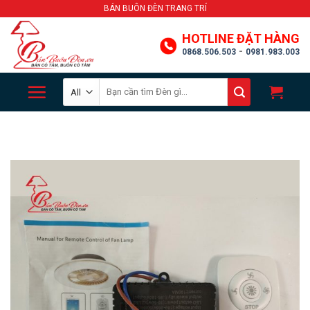
Skip
BÁN BUÔN ĐÈN TRANG TRÍ
to
HOTLINE ĐẶT HÀNG
content
-
0868.506.503
0981.983.003
Search
for: