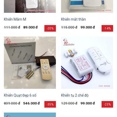
Khiển Mâm M
Khiển mắt thần
111.000
đ
89.000
đ
115.000
đ
99.000
đ
-20%
-14%
Khiển Quạt Đẹp 6 số
Khiển tụ 2 chế độ
839.000
đ
546.000
đ
129.000
đ
99.000
đ
-35%
-23%