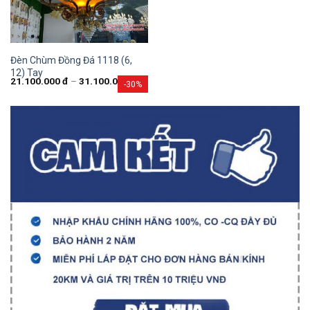
Đèn Chùm Đồng Đá 1118 (6,
12) Tay
21.100.000
đ
–
31.100.000
đ
-30%