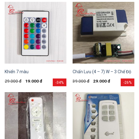
Khiển 7 màu
Chấn Lưu (4 – 7) W – 3 Chế Độ
29.000
đ
19.000
đ
39.000
đ
29.000
đ
-34%
-26%