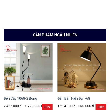
SẢN PHẨM NGẪU NHIÊN
Đèn Cây 1068-2 Bóng
Đèn Bàn Hiện Đại 768
2.457.000
đ
1.720.000
đ
1.214.300
đ
850.000
đ
-30%
-30%