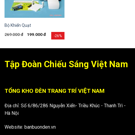
Bộ Khiển Quạt
269.000
đ
199.000
đ
-26%
Tập Đoàn Chiếu Sáng Việt Nam
TỔNG KHO ĐÈN TRANG TRÍ VIỆT NAM
Địa chỉ: Số 6/86/286 Nguyễn Xiển- Triều Khúc - Thanh Trì -
Hà Nội
Website: banbuonden.vn