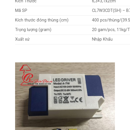
Kích Thước
6,3×3,1x2cm
Mã SP
CL7W3CDT(SH) – B
Kích thước đóng thùng (cm)
400 pcs/thùng/(39.
Trọng lượng (gram)
20 gam/pcs, 11kg/T
Xuất xứ
Nhập Khẩu