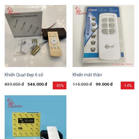
Khiển Quạt Đẹp 6 số
Khiển mắt thần
839.000
đ
546.000
đ
115.000
đ
99.000
đ
-35%
-14%