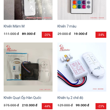
Khiển Mâm M
Khiển 7 màu
111.000
đ
89.000
đ
29.000
đ
19.000
đ
-20%
-34%
Khiển Quạt Ốp Hàn Quốc
Khiển tụ 2 chế độ
375.000
đ
210.000
đ
129.000
đ
99.000
đ
-44%
-23%