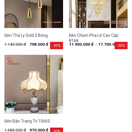
Đèn Chùm Pha Lê Cao Cấp
Đèn Thả Ly Gold 3 Bóng
8168
1.140.000
đ
798.000
đ
11.900.000
đ
–
17.700.000
đ
-30%
-30%
Đèn Bàn Trang Trí 10665
1.385.000
đ
970.000
đ
-30%