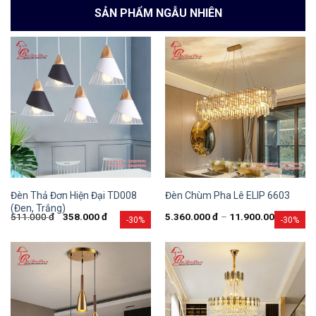
SẢN PHẨM NGẪU NHIÊN
Đèn Thả Đơn Hiện Đại TD008
Đèn Chùm Pha Lê ELIP 6603
(Đen, Trắng)
511.000
đ
358.000
đ
5.360.000
đ
–
11.900.000
đ
-30%
-30%