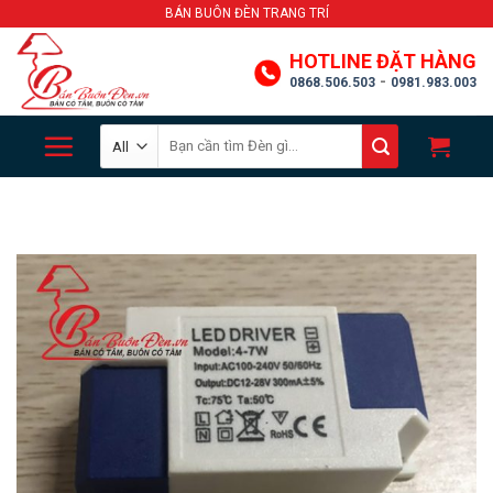
Skip
BÁN BUÔN ĐÈN TRANG TRÍ
to
HOTLINE ĐẶT HÀNG
content
-
0868.506.503
0981.983.003
Search
for: