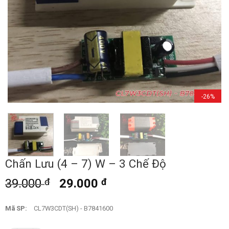
-26%
Chấn Lưu (4 – 7) W – 3 Chế Độ
39.000
đ
29.000
đ
Mã SP:
CL7W3CDT(SH) - B7841600