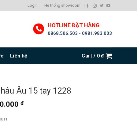
Login
Hệ thống showroom
HOTLINE ĐẶT HÀNG
0868.506.503
-
0981.983.003
ức
Liên hệ
Cart /
0
đ
hâu Âu 15 tay 1228
00.000
đ
0011