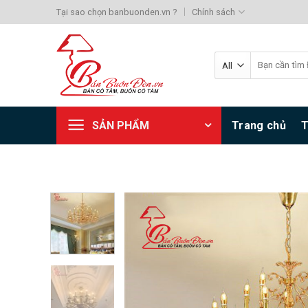
Skip
Tại sao chọn banbuonden.vn ?
Chính sách
to
content
Search
for:
SẢN PHẨM
Trang chủ
T