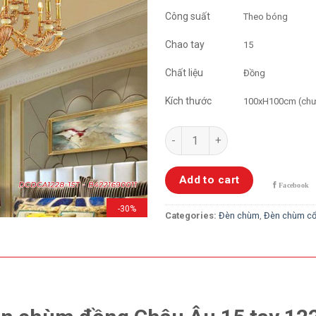
Công suất
Theo bóng
Chao tay
15
Chất liệu
Đồng
Kích thước
100xH100cm (chưa
Đèn chùm đồng Châu Âu 15 tay
Add to cart
-30%
Categories:
Đèn chùm
,
Đèn chùm cổ