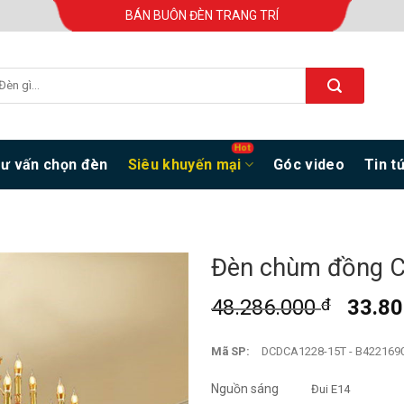
BÁN BUÔN ĐÈN TRANG TRÍ
ư vấn chọn đèn
Siêu khuyến mại
Góc video
Tin t
Đèn chùm đồng C
48.286.000
đ
33.8
Mã SP:
DCDCA1228-15T - B422169
Nguồn sáng
Đui E14