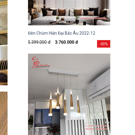
Đèn Chùm Hiện Đại Bắc Âu 2022-12
5.399.000
đ
3.760.000
đ
-30%