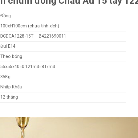
èn chùm đồng Châu Âu 15 tay 12
Đồng
100xH100cm (chưa tính xích)
DCDCA1228-15T – B4221690011
Đui E14
Theo bóng
55x55x40=0.121m3=8T/m3
35Kg
Nhập Khẩu
12 tháng