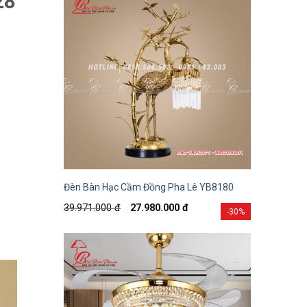
28
Đèn Bàn Hạc Cầm Đồng Pha Lê YB8180
39.971.000
đ
27.980.000
đ
-30%