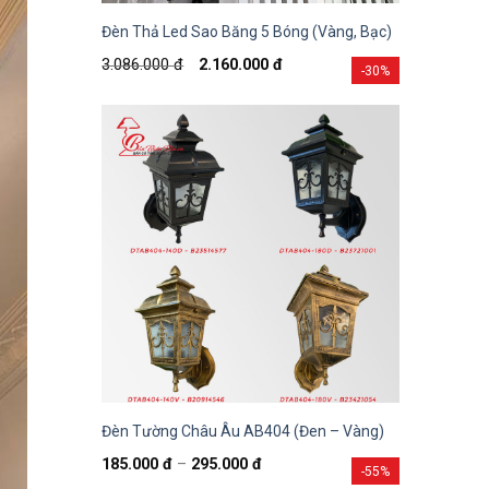
Đèn Thả Led Sao Băng 5 Bóng (Vàng, Bạc)
3.086.000
đ
2.160.000
đ
-30%
Đèn Tường Châu Âu AB404 (Đen – Vàng)
185.000
đ
–
295.000
đ
-55%