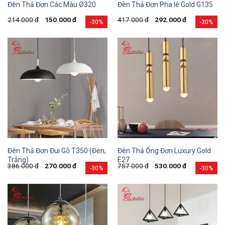
Đèn Thả Đơn Các Màu Ø320
Đèn Thả Đơn Pha lê Gold G135
214.000
đ
150.000
đ
417.000
đ
292.000
đ
-30%
-30%
Đèn Thả Đơn Đui Gỗ T350 (Đen,
Đèn Thả Ống Đơn Luxury Gold
Trắng)
E27
386.000
đ
270.000
đ
757.000
đ
530.000
đ
-30%
-30%