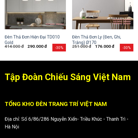
Đèn Thả Đơn Hiện Đại TD010
Đèn Thả Đơn Ly (Đen, Ghi,
Gold
Trắng) Ø170
414.000
đ
290.000
đ
251.000
đ
176.000
đ
-30%
-30%
Tập Đoàn Chiếu Sáng Việt Nam
TỔNG KHO ĐÈN TRANG TRÍ VIỆT NAM
Địa chỉ: Số 6/86/286 Nguyễn Xiển- Triều Khúc - Thanh Trì -
Hà Nội