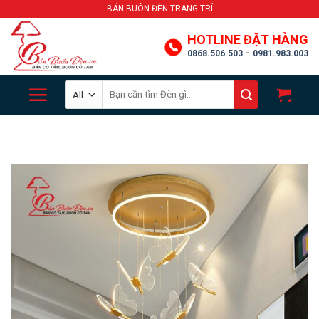
Skip
BÁN BUÔN ĐÈN TRANG TRÍ
to
HOTLINE ĐẶT HÀNG
content
-
0868.506.503
0981.983.003
Search
for: