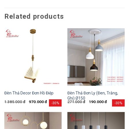
Related products
Đèn Thả Đơn Ly (Đen, Trắng,
Đèn Thả Decor Đơn Hồ Điệp
Ghi) Ø150
1.385.000
đ
970.000
đ
271.000
đ
190.000
đ
-30%
-30%