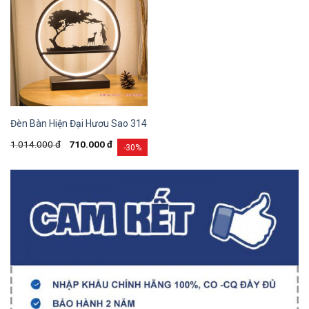
Đèn Bàn Hiện Đại Hươu Sao 314
1.014.000
đ
710.000
đ
-30%