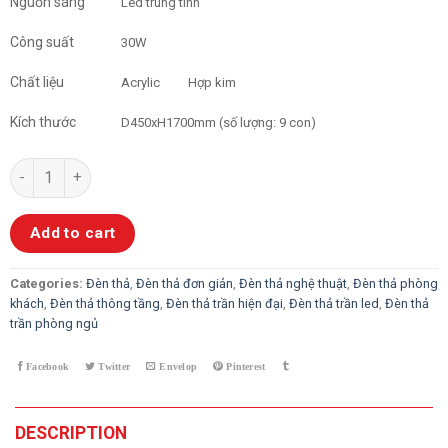
Nguồn sáng
Led trung tính
Công suất
30W
Chất liệu
Acrylic
Hợp kim
Kích thước
D450xH1700mm (số lượng: 9 con)
Đèn Thả Hồ Điệp 9C quantity
Add to cart
Categories:
Đèn thả
,
Đèn thả đơn giản
,
Đèn thả nghệ thuật
,
Đèn thả phòng
khách
,
Đèn thả thông tầng
,
Đèn thả trần hiện đại
,
Đèn thả trần led
,
Đèn thả
trần phòng ngủ
DESCRIPTION