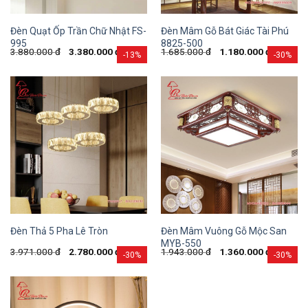
Đèn Quạt Ốp Trần Chữ Nhật FS-
Đèn Mâm Gỗ Bát Giác Tài Phú
995
8825-500
3.880.000
đ
3.380.000
đ
1.685.000
đ
1.180.000
đ
-13%
-30%
Đèn Mâm Vuông Gỗ Mộc San
Đèn Thả 5 Pha Lê Tròn
MYB-550
3.971.000
đ
2.780.000
đ
1.943.000
đ
1.360.000
đ
-30%
-30%