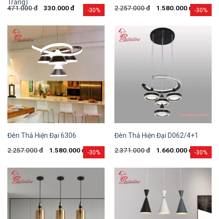
Trắng)
471.000
đ
330.000
đ
2.257.000
đ
1.580.000
đ
-30%
-30%
Đèn Thả Hiện Đại 6306
Đèn Thả Hiện Đại D062/4+1
2.257.000
đ
1.580.000
đ
2.371.000
đ
1.660.000
đ
-30%
-30%