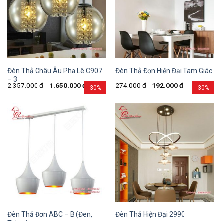
Đèn Thả Châu Âu Pha Lê C907
Đèn Thả Đơn Hiện Đại Tam Giác
– 3
2.357.000
đ
1.650.000
đ
274.000
đ
192.000
đ
-30%
-30%
Đèn Thả Đơn ABC – B (Đen,
Đèn Thả Hiện Đại 2990