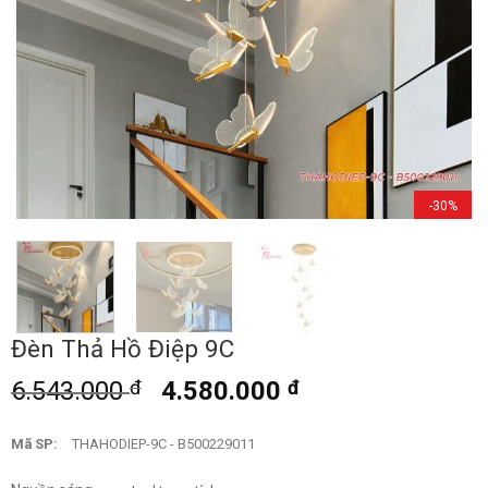
-30%
Đèn Thả Hồ Điệp 9C
6.543.000
đ
4.580.000
đ
Mã SP:
THAHODIEP-9C - B500229011