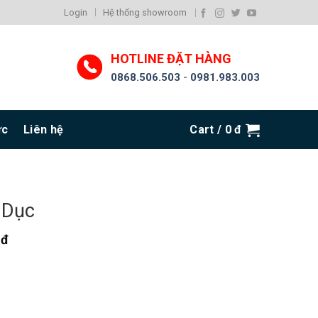
Login
Hệ thống showroom
HOTLINE ĐẶT HÀNG
0868.506.503
-
0981.983.003
ức
Liên hệ
Cart /
0
đ
 Dục
0
đ