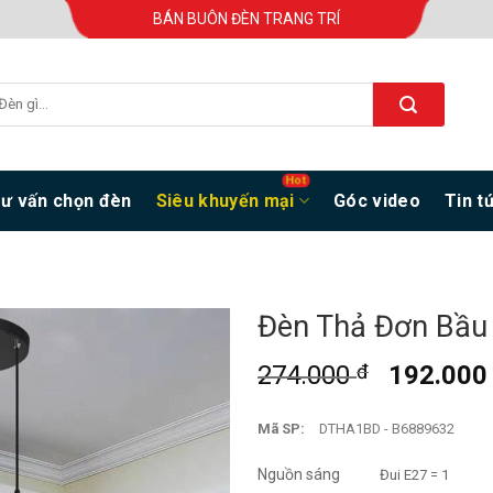
BÁN BUÔN ĐÈN TRANG TRÍ
ư vấn chọn đèn
Siêu khuyến mại
Góc video
Tin t
Đèn Thả Đơn Bầu
274.000
đ
192.00
Mã SP:
DTHA1BD - B6889632
Nguồn sáng
Đui E27 = 1