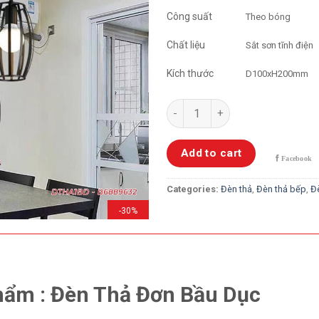
Công suất
Theo bóng
Chất liệu
Sắt sơn tĩnh điện
Kích thước
D100xH200mm
Đèn Thả Đơn Bầu Dục quantity
Add to cart
Categories:
Đèn thả
,
Đèn thả bếp
,
Đ
-30%
hẩm : Đèn Thả Đơn Bầu Dục