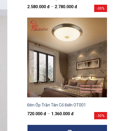
2.580.000
đ
–
2.780.000
đ
-30%
Đèn Ốp Trần Tân Cổ Điển OT001
720.000
đ
–
1.360.000
đ
-30%