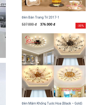
Đèn Bàn Trang Trí 2017-1
537.000
đ
376.000
đ
-30%
Đèn Mâm Khổng Tước Hoa (Black – Gold)