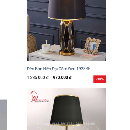
Đèn Bàn Hiện Đại Gồm Đen 1928BK
1.385.000
đ
970.000
đ
-30%