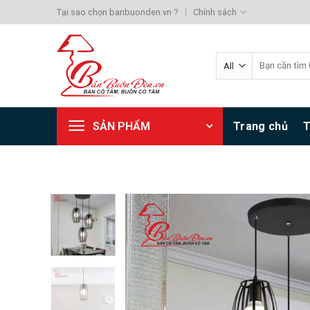
Skip
Tại sao chọn banbuonden.vn ?
Chính sách
to
content
Search
for:
SẢN PHẨM
Trang chủ
T