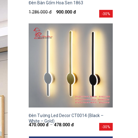
Đèn Bàn Gốm Hoa Sen 1863
1.286.000
đ
900.000
đ
-30%
Đèn Tường Led Decor CT0014 (Black –
White – Gold)
470.000
đ
–
478.000
đ
-30%