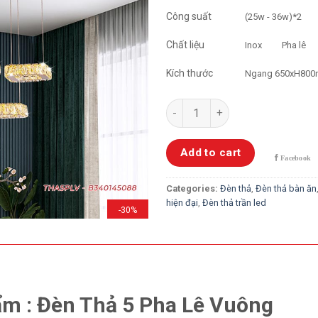
Công suất
(25w - 36w)*2
Chất liệu
Inox
Pha lê
Kích thước
Ngang 650xH800
Đèn Thả 5 Pha Lê Vuông quant
Add to cart
Categories:
Đèn thả
,
Đèn thả bàn ăn
hiện đại
,
Đèn thả trần led
-30%
m : Đèn Thả 5 Pha Lê Vuông