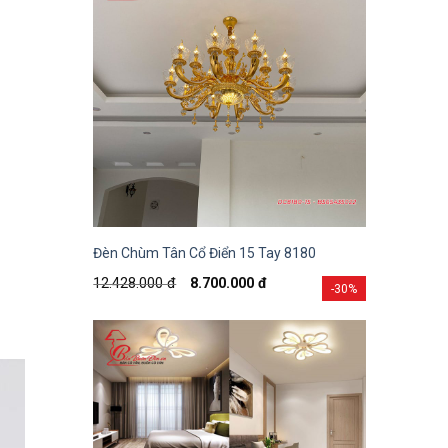
Đèn Chùm Tân Cổ Điển 15 Tay 8180
12.428.000
đ
8.700.000
đ
-30%