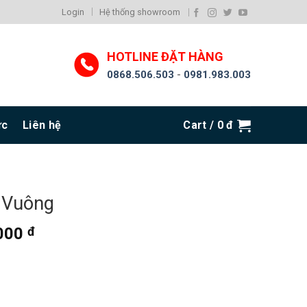
Login
Hệ thống showroom
HOTLINE ĐẶT HÀNG
0868.506.503
-
0981.983.003
ức
Liên hệ
Cart /
0
đ
 Vuông
.000
đ