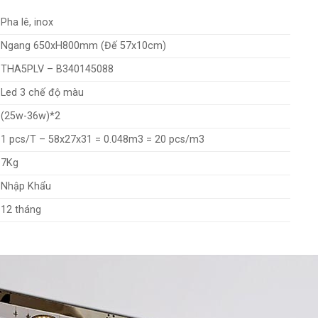
Pha lê, inox
Ngang 650xH800mm (Đế 57x10cm)
THA5PLV – B340145088
Led 3 chế độ màu
(25w-36w)*2
1 pcs/T – 58x27x31 = 0.048m3 = 20 pcs/m3
7Kg
Nhập Khẩu
12 tháng