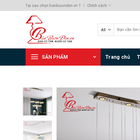
Skip
Tại sao chọn banbuonden.vn ?
Chính sách
to
content
Search
for:
SẢN PHẨM
Trang chủ
T