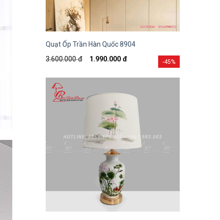
Quạt Ốp Trần Hàn Quốc 8904
3.600.000
đ
1.990.000
đ
-45%