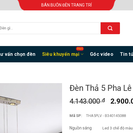
BÁN BUÔN ĐÈN TRANG TRÍ
ư vấn chọn đèn
Siêu khuyến mại
Góc video
Tin t
Đèn Thả 5 Pha Lê
4.143.000
đ
2.900
Mã SP:
THA5PLV - B340145088
Nguồn sáng
Led 3 chế độ màu