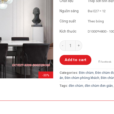
Chất liệu
Thép sơn tĩnh điệ
Nguồn sáng
Đui E27 = 12
Công suất
Theo bóng
Kích thước
D1000*H800 - 1
Đèn Chùm Phân Tử đui E27 - 9
Add to cart
Categories:
Đèn chùm
,
Đèn chùm đơ
-30%
ăn
,
Đèn chùm phòng khách
,
Đèn chù
Tags:
đèn chùm
,
đèn chùm đơn giản