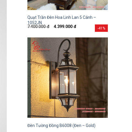
Quạt Trần Đèn Hoa Linh Lan 5 Cánh –
1052JN
7.400.000
đ
4.399.000
đ
-41%
Đèn Tường Đồng B6008 (Đen – Gold)