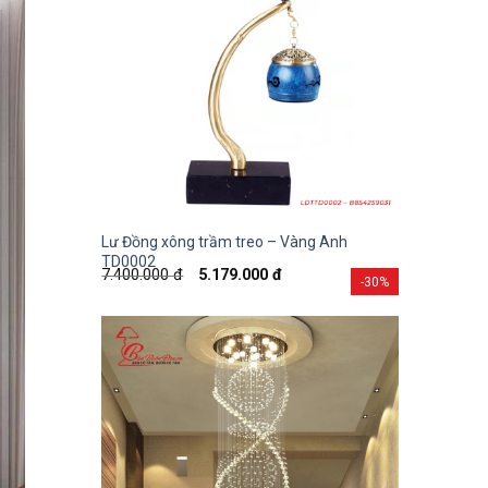
Lư Đồng xông trầm treo – Vàng Anh
TD0002
7.400.000
đ
5.179.000
đ
-30%