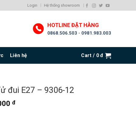
Login
Hệ thống showroom
HOTLINE ĐẶT HÀNG
0868.506.503
-
0981.983.003
ức
Liên hệ
Cart /
0
đ
ử đui E27 – 9306-12
.000
đ