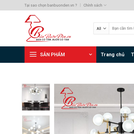
Skip
Tại sao chọn banbuonden.vn ?
Chính sách
to
content
Search
for:
SẢN PHẨM
Trang chủ
T