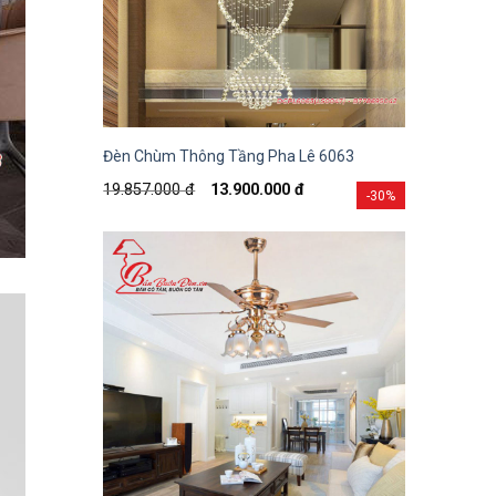
Đèn Chùm Thông Tầng Pha Lê 6063
19.857.000
đ
13.900.000
đ
-30%