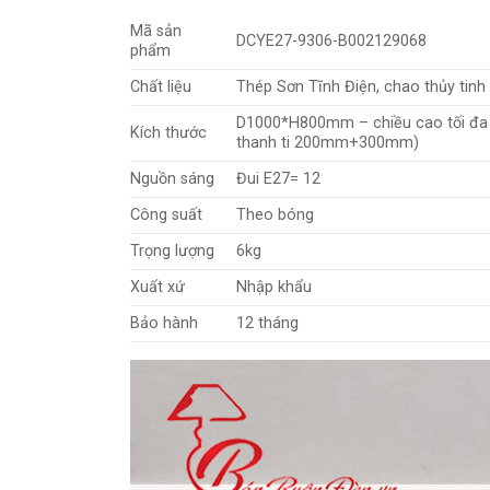
Mã sản
DCYE27-9306-B002129068
phẩm
Chất liệu
Thép Sơn Tĩnh Điện, chao thủy tinh
D1000*H800mm – chiều cao tối đ
Kích thước
thanh ti 200mm+300mm)
Nguồn sáng
Đui E27= 12
Công suất
Theo bóng
Trọng lượng
6kg
Xuất xứ
Nhập khẩu
Bảo hành
12 tháng