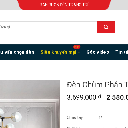
BÁN BUÔN ĐÈN TRANG TRÍ
ư vấn chọn đèn
Siêu khuyến mại
Góc video
Tin t
Đèn Chùm Phân T
3.699.000
đ
2.580
Chao tay
12