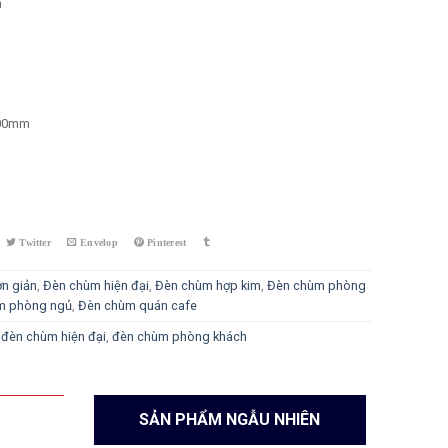
n
000mm
306-12 quantity
n giản
,
Đèn chùm hiện đại
,
Đèn chùm hợp kim
,
Đèn chùm phòng
m phòng ngủ
,
Đèn chùm quán cafe
,
đèn chùm hiện đại
,
đèn chùm phòng khách
SẢN PHẨM NGẪU NHIÊN