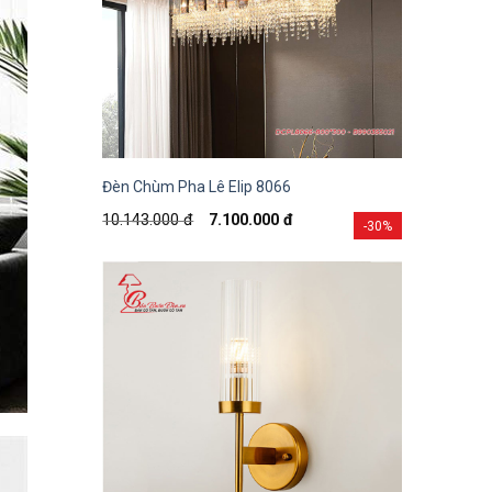
Đèn Chùm Pha Lê Elip 8066
10.143.000
đ
7.100.000
đ
-30%