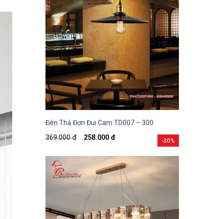
Đèn Thả Đơn Đui Cam TD007 – 300
369.000
đ
258.000
đ
-30%