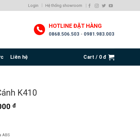
Login
Hệ thống showroom
HOTLINE ĐẶT HÀNG
0868.506.503
-
0981.983.003
ức
Liên hệ
Cart /
0
đ
Cánh K410
.000
đ
a ABS