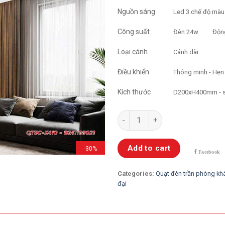
Nguồn sáng
Led 3 chế độ màu
Công suất
Đèn 24w
Độn
Loại cánh
Cánh dài
Điều khiển
Thông minh - Hẹn 
Kích thước
D200xH400mm - s
Quạt Trần Đèn 5 Cánh K410 qua
Add to cart
-30%
Categories:
Quạt đèn trần phòng kh
đại