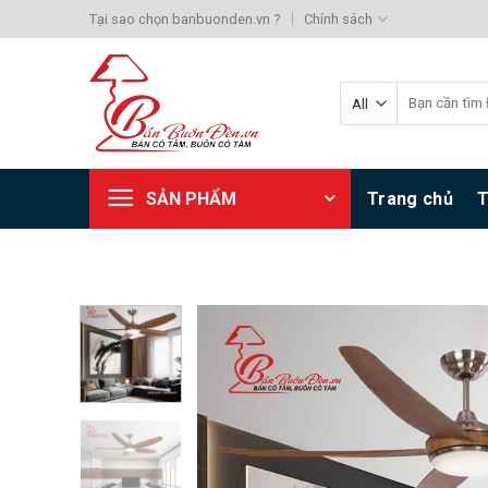
Skip
Tại sao chọn banbuonden.vn ?
Chính sách
to
content
Search
for:
SẢN PHẨM
Trang chủ
T