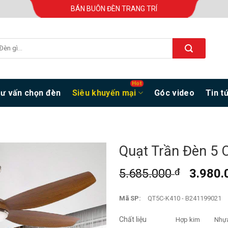
BÁN BUÔN ĐÈN TRANG TRÍ
ư vấn chọn đèn
Siêu khuyến mại
Góc video
Tin t
Quạt Trần Đèn 5 
5.685.000
đ
3.980
Mã SP:
QT5C-K410 - B241199021
Chất liệu
Hợp kim
Nhự