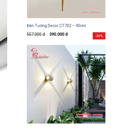
Đèn Tường Decor CT702 – 40cm
557.000
đ
390.000
đ
-30%