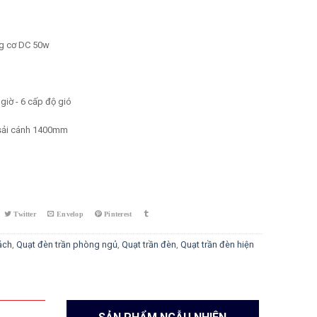
g cơ DC 50w
giờ - 6 cấp độ gió
ải cánh 1400mm
ntity
ách
,
Quạt đèn trần phòng ngủ
,
Quạt trần đèn
,
Quạt trần đèn hiện