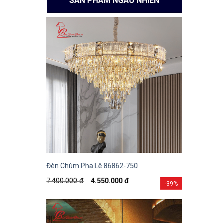
SẢN PHẨM NGẪU NHIÊN
Đèn Chùm Pha Lê 86862-750
7.400.000
đ
4.550.000
đ
-39%