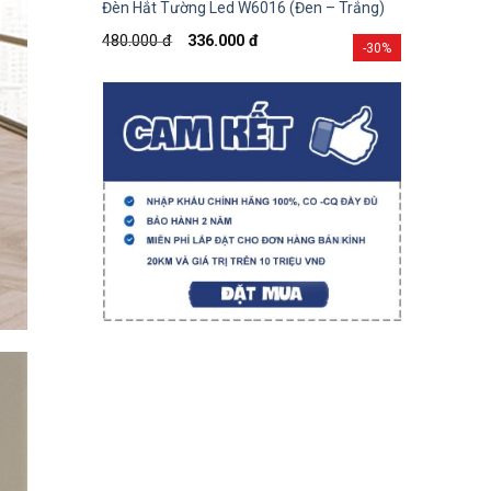
Đèn Hắt Tường Led W6016 (Đen – Trắng)
480.000
đ
336.000
đ
-30%