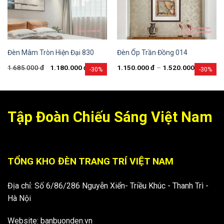
Đèn Mâm Tròn Hiện Đại 830
Đèn Ốp Trần Đồng 014
1.685.000
đ
1.180.000
đ
1.150.000
đ
–
1.520.000
đ
-30%
-30%
Tập Đoàn Chiếu Sáng Việt Nam
TỔNG KHO ĐÈN TRANG TRÍ VIỆT NAM
Địa chỉ: Số 6/86/286 Nguyễn Xiển- Triều Khúc - Thanh Trì -
Hà Nội
Website: banbuonden.vn