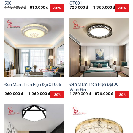
500
OT001
1.157.000
đ
810.000
đ
720.000
đ
–
1.360.000
đ
-30%
-30%
Đèn Mâm Tròn Hiện Đại J6
Đèn Mâm Tròn Hiện Đại CT005
Vành Đen
960.000
đ
–
1.960.000
đ
1.250.000
đ
876.000
đ
-30%
-30%