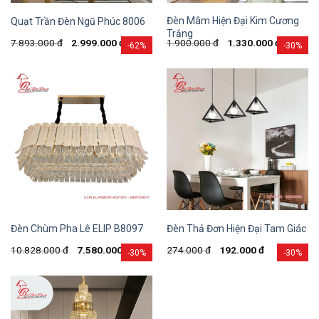
Đèn Mâm Hiện Đại Kim Cương
Quạt Trần Đèn Ngũ Phúc 8006
Trắng
7.893.000
đ
2.999.000
đ
1.900.000
đ
1.330.000
đ
-62%
-30%
Đèn Chùm Pha Lê ELIP B8097
Đèn Thả Đơn Hiện Đại Tam Giác
10.828.000
đ
7.580.000
đ
274.000
đ
192.000
đ
-30%
-30%