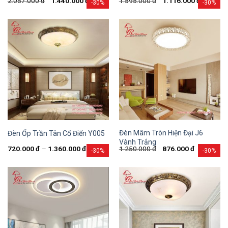
2.057.000
đ
1.440.000
đ
1.595.000
đ
1.116.000
đ
-30%
-30%
Đèn Mâm Tròn Hiện Đại J6
Đèn Ốp Trần Tân Cổ Điển Y005
Vành Trắng
720.000
đ
–
1.360.000
đ
1.250.000
đ
876.000
đ
-30%
-30%