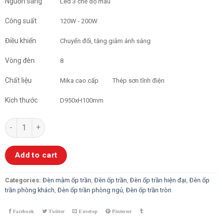
Nguồn sáng
Led 3 chế độ màu
Công suất
120W - 200W
Điều khiển
Chuyển đổi, tăng giảm ánh sáng
Vòng đèn
8
Chất liệu
Mika cao cấp
Thép sơn tĩnh điện
Kích thước
D950xH100mm
Đèn Mâm Hiện Đại Hoa 8 Cánh 2014 quantity
Add to cart
Categories:
Đèn mâm ốp trần
,
Đèn ốp trần
,
Đèn ốp trần hiện đại
,
Đèn ốp
trần phòng khách
,
Đèn ốp trần phòng ngủ
,
Đèn ốp trần tròn