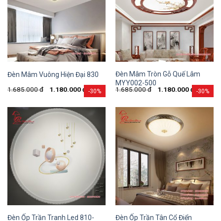
Đèn Mâm Tròn Gỗ Quế Lâm
Đèn Mâm Vuông Hiện Đại 830
MYY002-500
1.685.000
đ
1.180.000
đ
1.685.000
đ
1.180.000
đ
-30%
-30%
Đèn Ốp Trần Tranh Led 810-
Đèn Ốp Trần Tân Cổ Điển