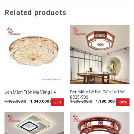
Related products
Đèn Mâm Gỗ Bát Giác Tài Phú
Đèn Mâm Tròn Mạ Vàng H4
8825-500
1.485.000
đ
1.040.000
đ
1.685.000
đ
1.180.000
đ
-30%
-30%