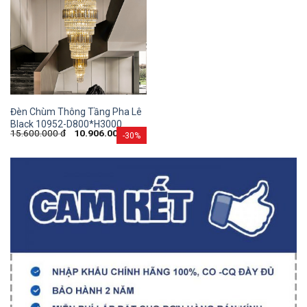
Đèn Chùm Thông Tầng Pha Lê
Black 10952-D800*H3000
15.600.000
đ
10.906.000
đ
-30%