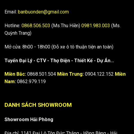
Email:
banbuonden@gmail.com
Hotline:
0868.506.503
(Ms.Thu Hiền)
0981.983.003
(Ms.
Quỳnh Trang)
Mở cửa: 8h00 - 18h00 (Đỗ xe ô tô thuận tiện an toàn)
Tuyển Đại Lý - CTV - Thợ Điện - Thiết Kế - Dự Án...
Miền Bắc:
0868.501.504
Miền Trung:
0904.122.152
Miền
Nam:
0862.979.119
DANH SÁCH SHOWROOM
Showroom Hải Phòng
Địa chỉ: 1141 Đại Lộ Tôn Đức Thắng - Hồng Bàng - Hải