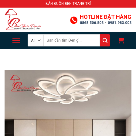
Skip
BÁN BUÔN ĐÈN TRANG TRÍ
to
HOTLINE ĐẶT HÀNG
content
-
0868.506.503
0981.983.003
Search
for: