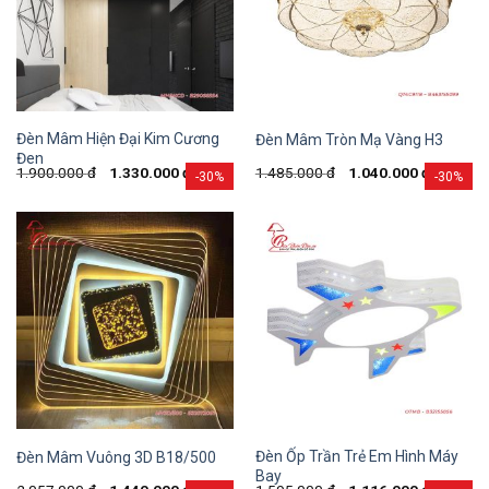
Đèn Mâm Hiện Đại Kim Cương
Đèn Mâm Tròn Mạ Vàng H3
Đen
1.900.000
đ
1.330.000
đ
1.485.000
đ
1.040.000
đ
-30%
-30%
Đèn Ốp Trần Trẻ Em Hình Máy
Đèn Mâm Vuông 3D B18/500
Bay