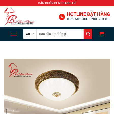
Skip
BÁN BUÔN ĐÈN TRANG TRÍ
to
HOTLINE ĐẶT HÀNG
content
-
0868.506.503
0981.983.003
Search
for: