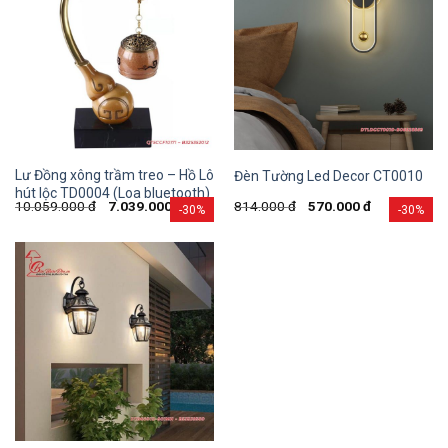
Lư Đồng xông trầm treo – Hồ Lô
Đèn Tường Led Decor CT0010
hút lộc TD0004 (Loa bluetooth)
10.059.000
đ
7.039.000
đ
814.000
đ
570.000
đ
-30%
-30%