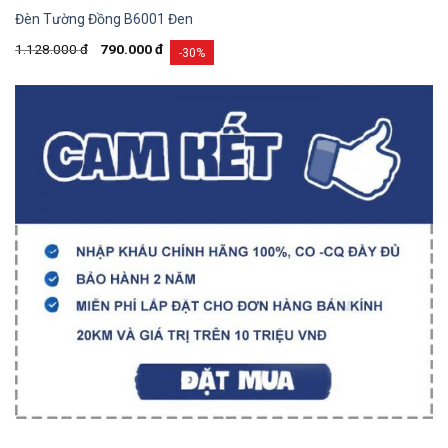
Đèn Tường Đồng B6001 Đen
1.128.000
đ
790.000
đ
-30%