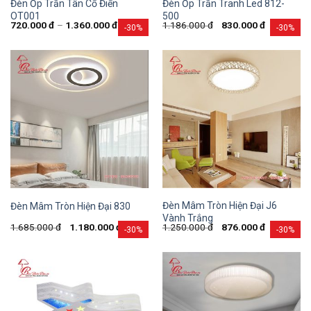
Đèn Ốp Trần Tân Cổ Điển
Đèn Ốp Trần Tranh Led 812-
OT001
500
720.000
đ
–
1.360.000
đ
1.186.000
đ
830.000
đ
-30%
-30%
Đèn Mâm Tròn Hiện Đại J6
Đèn Mâm Tròn Hiện Đại 830
Vành Trắng
1.685.000
đ
1.180.000
đ
1.250.000
đ
876.000
đ
-30%
-30%