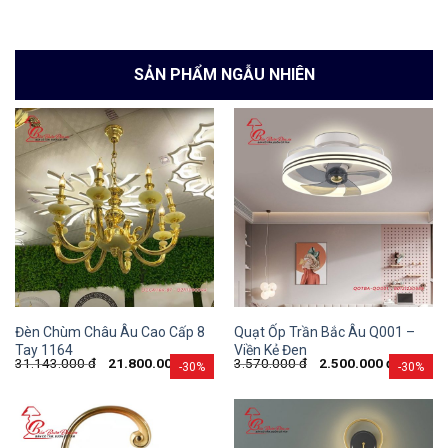
SẢN PHẨM NGẪU NHIÊN
Đèn Chùm Châu Âu Cao Cấp 8
Quạt Ốp Trần Bắc Âu Q001 –
Tay 1164
Viền Kẻ Đen
31.143.000
đ
21.800.000
đ
3.570.000
đ
2.500.000
đ
-30%
-30%