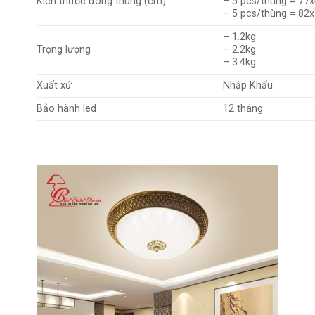
Kích thước đóng thùng (cm)
– 5 pcs/thùng = 77
– 5 pcs/thùng = 82
– 1.2kg
Trọng lượng
– 2.2kg
– 3.4kg
Xuất xứ
Nhập Khẩu
Bảo hành led
12 tháng