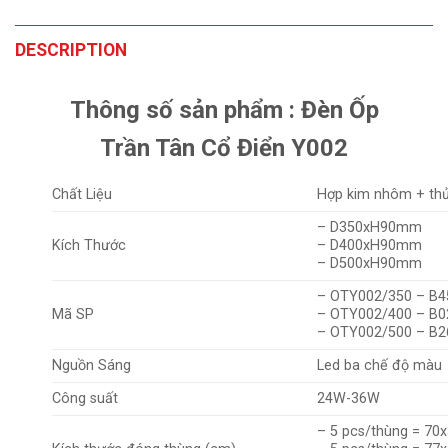
DESCRIPTION
Thông số sản phẩm : Đèn Ốp
Trần Tân Cổ Điển Y002
Chất Liệu
Hợp kim nhôm + thủ
– D350xH90mm
Kích Thước
– D400xH90mm
– D500xH90mm
– OTY002/350 – B
Mã SP
– OTY002/400 – B
– OTY002/500 – B
Nguồn Sáng
Led ba chế độ màu
Công suất
24W-36W
– 5 pcs/thùng = 70