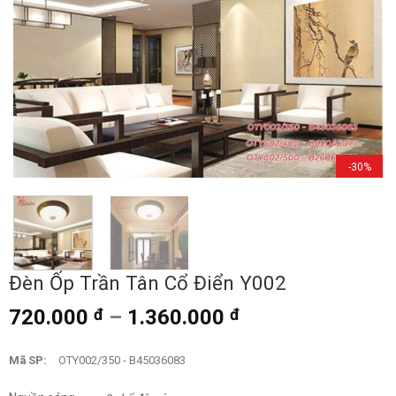
-30%
Đèn Ốp Trần Tân Cổ Điển Y002
720.000
đ
–
1.360.000
đ
Mã SP:
OTY002/350 - B45036083