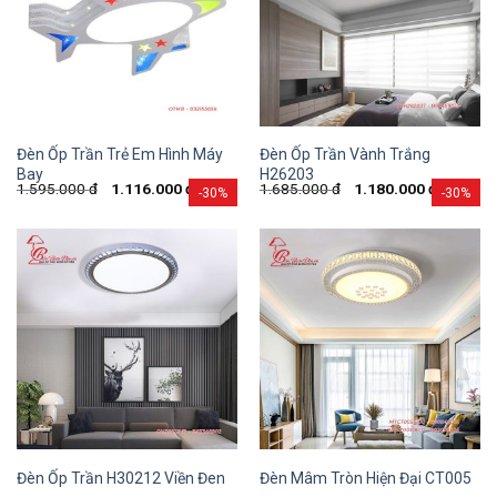
Đèn Ốp Trần Trẻ Em Hình Máy
Đèn Ốp Trần Vành Trắng
Bay
H26203
1.595.000
đ
1.116.000
đ
1.685.000
đ
1.180.000
đ
-30%
-30%
Đèn Ốp Trần H30212 Viền Đen
Đèn Mâm Tròn Hiện Đại CT005