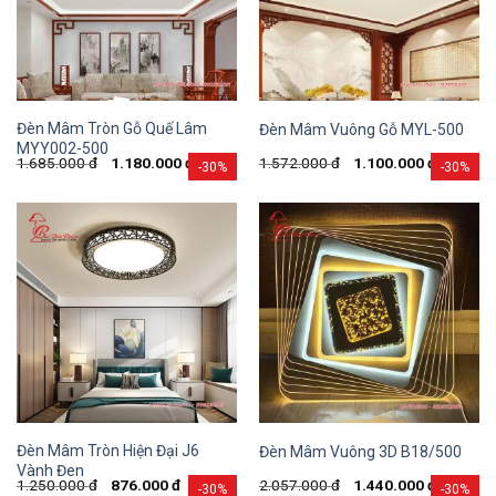
Đèn Mâm Tròn Gỗ Quế Lâm
Đèn Mâm Vuông Gỗ MYL-500
MYY002-500
1.685.000
đ
1.180.000
đ
1.572.000
đ
1.100.000
đ
-30%
-30%
Đèn Mâm Tròn Hiện Đại J6
Đèn Mâm Vuông 3D B18/500
Vành Đen
1.250.000
đ
876.000
đ
2.057.000
đ
1.440.000
đ
-30%
-30%