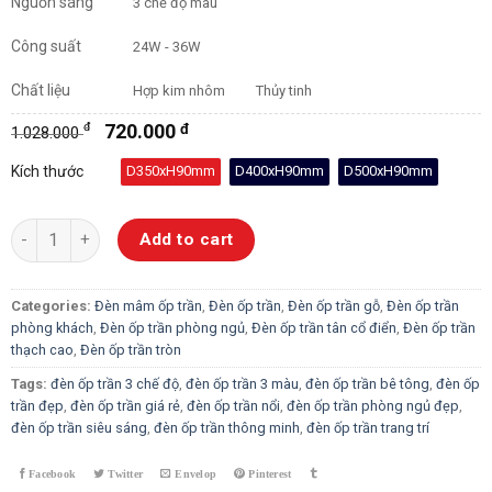
Nguồn sáng
3 chế độ màu
Công suất
24W - 36W
Chất liệu
Hợp kim nhôm
Thủy tinh
đ
720.000
đ
1.028.000
Kích thước
D350xH90mm
D400xH90mm
D500xH90mm
Đèn Ốp Trần Tân Cổ Điển Y002 quantity
Add to cart
Categories:
Đèn mâm ốp trần
,
Đèn ốp trần
,
Đèn ốp trần gỗ
,
Đèn ốp trần
phòng khách
,
Đèn ốp trần phòng ngủ
,
Đèn ốp trần tân cổ điển
,
Đèn ốp trần
thạch cao
,
Đèn ốp trần tròn
Tags:
đèn ốp trần 3 chế độ
,
đèn ốp trần 3 màu
,
đèn ốp trần bê tông
,
đèn ốp
trần đẹp
,
đèn ốp trần giá rẻ
,
đèn ốp trần nổi
,
đèn ốp trần phòng ngủ đẹp
,
đèn ốp trần siêu sáng
,
đèn ốp trần thông minh
,
đèn ốp trần trang trí