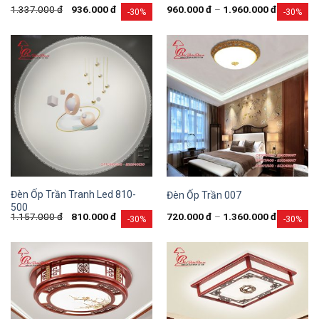
1.337.000
đ
936.000
đ
960.000
đ
–
1.960.000
đ
-30%
-30%
Đèn Ốp Trần Tranh Led 810-
Đèn Ốp Trần 007
500
1.157.000
đ
810.000
đ
720.000
đ
–
1.360.000
đ
-30%
-30%