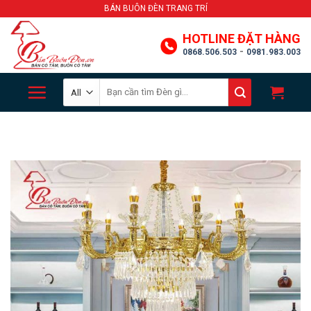
Skip
BÁN BUÔN ĐÈN TRANG TRÍ
to
HOTLINE ĐẶT HÀNG
content
-
0868.506.503
0981.983.003
Search
for: