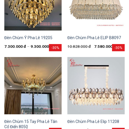
Đèn Chùm Ý Pha Lê 19205
Đèn Chùm Pha Lê ELIP B8097
7.300.000
đ
–
9.300.000
đ
10.828.000
đ
7.580.000
đ
-30%
-30%
Đèn Chùm 15 Tay Pha Lê Tân
Đèn Chùm Pha Lê Elip 11208
Cổ Điển 8050