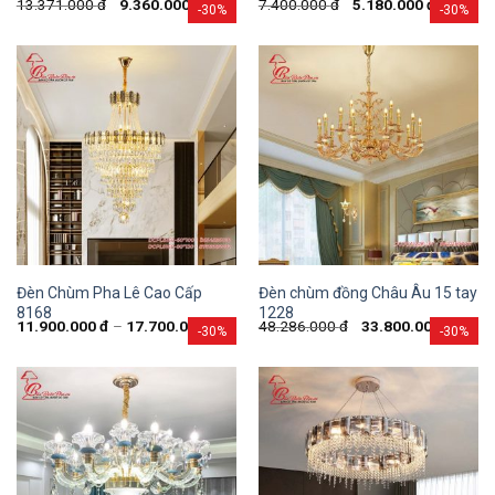
13.371.000
đ
9.360.000
đ
7.400.000
đ
5.180.000
đ
-30%
-30%
Đèn Chùm Pha Lê Cao Cấp
Đèn chùm đồng Châu Âu 15 tay
8168
1228
11.900.000
đ
–
17.700.000
đ
48.286.000
đ
33.800.000
đ
-30%
-30%