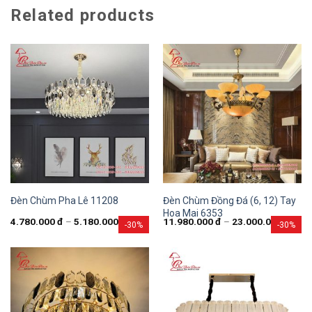
Related products
Đèn Chùm Đồng Đá (6, 12) Tay
Đèn Chùm Pha Lê 11208
Hoa Mai 6353
4.780.000
đ
–
5.180.000
đ
11.980.000
đ
–
23.000.000
đ
-30%
-30%