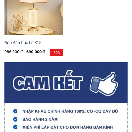
Đèn Bàn Pha Lê 315
986.000
đ
690.000
đ
-30%