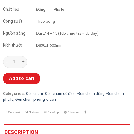
Chất liệu
Đồng
Pha lê
Công suất
Theo bóng
Nguồn sáng
Đui E14 = 15 (10b chao tay + 5b đáy)
Kích thước
D830xH600mm
Đèn Chùm Đồng Pha Lê 10 Tay YB2103-15B quantity
Add to cart
Categories:
Đèn chùm
,
Đèn chùm cổ điển
,
Đèn chùm đồng
,
Đèn chùm
pha lê
,
Đèn chùm phòng khách
DESCRIPTION