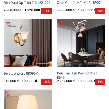
Đèn Quạt Ốp Trần Tròn FS-995
Quạt Ốp trần Hàn Quốc 8902
2.250.000
đ
1.920.000
đ
3.600.000
đ
1.990.000
đ
-15%
-45%
Đèn Thả Hiện Đại Nốt Nhạc
Đèn tường Lily 88095-1
8545
843.000
đ
590.000
đ
2.257.000
đ
1.580.000
đ
-30%
-30%