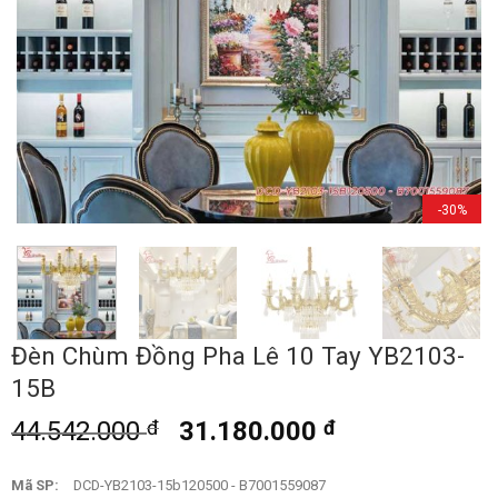
-30%
Đèn Chùm Đồng Pha Lê 10 Tay YB2103-
15B
44.542.000
đ
31.180.000
đ
Mã SP:
DCD-YB2103-15b120500 - B7001559087