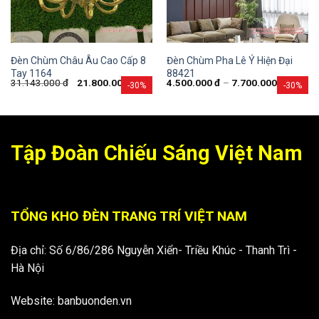
Đèn Chùm Châu Âu Cao Cấp 8
Đèn Chùm Pha Lê Ý Hiện Đại
Tay 1164
88421
31.143.000
đ
21.800.000
đ
4.500.000
đ
–
7.700.000
đ
-30%
-30%
Tập Đoàn Chiếu Sáng Việt Nam
TỔNG KHO ĐÈN TRANG TRÍ VIỆT NAM
Địa chỉ: Số 6/86/286 Nguyễn Xiển- Triều Khúc - Thanh Trì -
Hà Nội
Website: banbuonden.vn