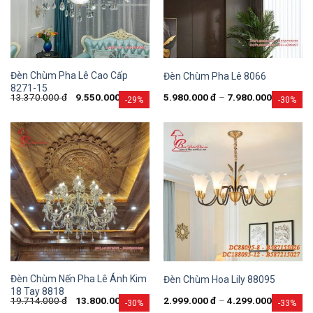
Đèn Chùm Pha Lê Cao Cấp
Đèn Chùm Pha Lê 8066
8271-15
13.370.000
đ
9.550.000
đ
5.980.000
đ
–
7.980.000
đ
-29%
-30%
Đèn Chùm Nến Pha Lê Ánh Kim
Đèn Chùm Hoa Lily 88095
18 Tay 8818
19.714.000
đ
13.800.000
đ
2.999.000
đ
–
4.299.000
đ
-30%
-33%