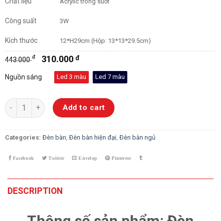
Chất liệu
Acrylic trong suốt
Công suất
3W
Kích thước
12*H29cm (Hộp: 13*13*29.5cm)
đ
310.000
đ
443.000
Nguồn sáng
Led 3 màu
Led 7 màu
Đèn Bàn Ngủ Pha Lê Cảm Ứng B02 quantity
Add to cart
Categories:
Đèn bàn
,
Đèn bàn hiện đại
,
Đèn bàn ngủ
DESCRIPTION
Thông số sản phẩm: Đèn