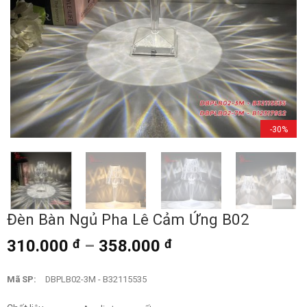
-30%
Đèn Bàn Ngủ Pha Lê Cảm Ứng B02
310.000
đ
–
358.000
đ
Mã SP:
DBPLB02-3M - B32115535