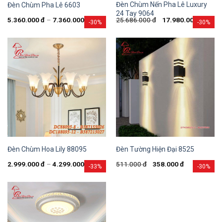
Đèn Chùm Nến Pha Lê Luxury
Đèn Chùm Pha Lê 6603
24 Tay 9064
5.360.000
đ
–
7.360.000
đ
25.686.000
đ
17.980.000
đ
-30%
-30%
Đèn Chùm Hoa Lily 88095
Đèn Tường Hiện Đại 8525
2.999.000
đ
–
4.299.000
đ
511.000
đ
358.000
đ
-33%
-30%