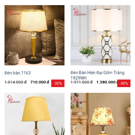
Đèn Bàn Hiện Đại Gốm Trắng
Đèn bàn 1163
1929WH
1.014.000
đ
710.000
đ
1.971.000
đ
1.380.000
đ
-30%
-30%