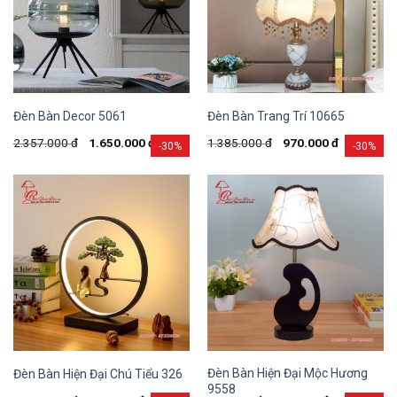
Đèn Bàn Decor 5061
Đèn Bàn Trang Trí 10665
2.357.000
đ
1.650.000
đ
1.385.000
đ
970.000
đ
-30%
-30%
Đèn Bàn Hiện Đại Mộc Hương
Đèn Bàn Hiện Đại Chú Tiểu 326
9558