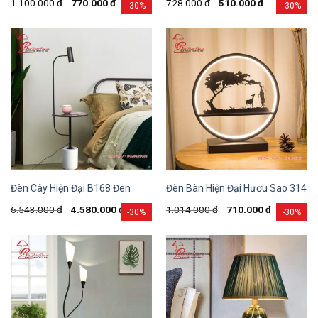
1.100.000
đ
770.000
đ
728.000
đ
510.000
đ
-30%
-30%
Đèn Cây Hiện Đại B168 Đen
Đèn Bàn Hiện Đại Hươu Sao 314
6.543.000
đ
4.580.000
đ
1.014.000
đ
710.000
đ
-30%
-30%