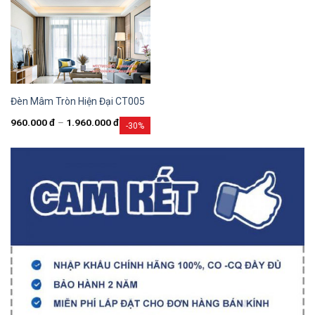
Đèn Mâm Tròn Hiện Đại CT005
960.000
đ
–
1.960.000
đ
-30%