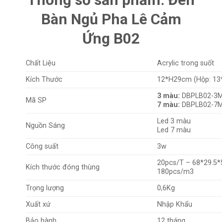
Bàn Ngủ Pha Lê Cảm
Ứng B02
Chất Liệu
Acrylic trong suốt
Kích Thước
12*H29cm (Hộp: 13
3 màu:
DBPLB02-3M
Mã SP
7 màu:
DBPLB02-7M
Led 3 màu
Nguồn Sáng
Led 7 màu
Công suất
3w
20pcs/T – 68*29.5*
Kích thước đóng thùng
180pcs/m3
Trọng lượng
0,6Kg
Xuất xứ
Nhập Khẩu
Bảo hành
12 tháng