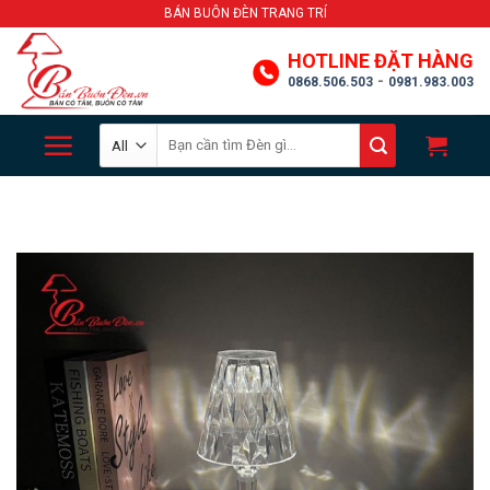
Skip
BÁN BUÔN ĐÈN TRANG TRÍ
to
HOTLINE ĐẶT HÀNG
content
-
0868.506.503
0981.983.003
Search
for: