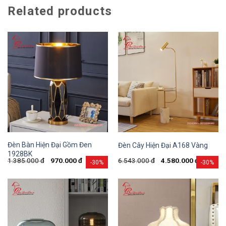
Related products
Đèn Bàn Hiện Đại Gồm Đen
Đèn Cây Hiện Đại A168 Vàng
1928BK
1.385.000
đ
970.000
đ
6.543.000
đ
4.580.000
đ
-30%
-30%