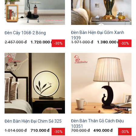
Đèn Bàn Hiện Đại Gốm Xanh
Đèn Cây 1068-2 Bóng
1939
2.457.000
đ
1.720.000
đ
1.971.000
đ
1.380.000
đ
-30%
-30%
Đèn Bàn Thân Gỗ Cách Điệu
Đèn Bàn Hiện Đại Chim Sẻ 325
10351
1.014.000
đ
710.000
đ
700.000
đ
490.000
đ
-30%
-30%