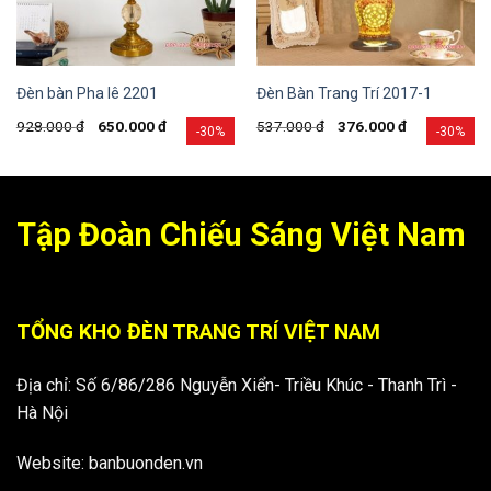
Đèn bàn Pha lê 2201
Đèn Bàn Trang Trí 2017-1
928.000
đ
650.000
đ
537.000
đ
376.000
đ
-30%
-30%
Tập Đoàn Chiếu Sáng Việt Nam
TỔNG KHO ĐÈN TRANG TRÍ VIỆT NAM
Địa chỉ: Số 6/86/286 Nguyễn Xiển- Triều Khúc - Thanh Trì -
Hà Nội
Website: banbuonden.vn