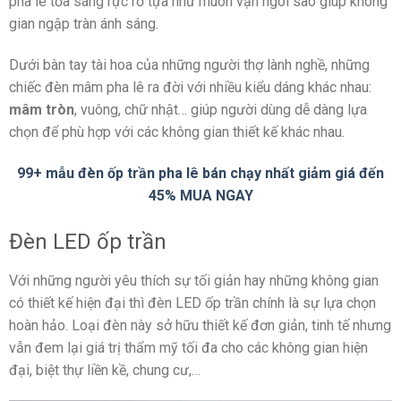
pha lê tỏa sáng rực rỡ tựa như muôn vạn ngôi sao giúp không
gian ngập tràn ánh sáng.
Dưới bàn tay tài hoa của những người thợ lành nghề, những
chiếc đèn mâm pha lê ra đời với nhiều kiểu dáng khác nhau:
mâm tròn
, vuông, chữ nhật… giúp người dùng dễ dàng lựa
chọn để phù hợp với các không gian thiết kế khác nhau.
99+ mẫu đèn ốp trần pha lê bán chạy nhất giảm giá đến
45% MUA NGAY
Đèn LED ốp trần
Với những người yêu thích sự tối giản hay những không gian
có thiết kế hiện đại thì đèn LED ốp trần chính là sự lựa chọn
hoàn hảo. Loại đèn này sở hữu thiết kế đơn giản, tinh tế nhưng
vẫn đem lại giá trị thẩm mỹ tối đa cho các không gian hiện
đại, biệt thự liền kề, chung cư,…