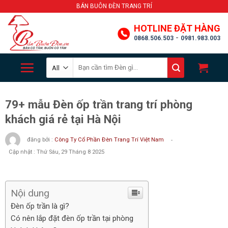
Skip
BÁN BUÔN ĐÈN TRANG TRÍ
to
HOTLINE ĐẶT HÀNG
content
-
0868.506.503
0981.983.003
Search
for:
79+ mẫu Đèn ốp trần trang trí phòng
khách giá rẻ tại Hà Nội
đăng bởi :
Công Ty Cổ Phần Đèn Trang Trí Việt Nam
-
Cập nhật : Thứ Sáu, 29 Tháng 8 2025
Nội dung
Đèn ốp trần là gì?
Có nên lắp đặt đèn ốp trần tại phòng