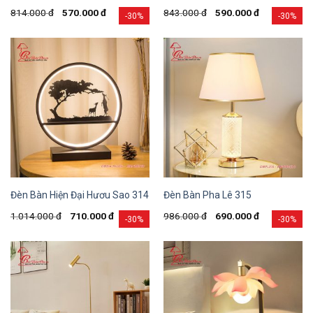
814.000
đ
570.000
đ
843.000
đ
590.000
đ
-30%
-30%
Đèn Bàn Hiện Đại Hươu Sao 314
Đèn Bàn Pha Lê 315
1.014.000
đ
710.000
đ
986.000
đ
690.000
đ
-30%
-30%