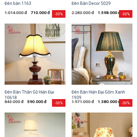
Đèn bàn 1163
Đèn Bàn Decor 5029
1.014.000
đ
710.000
đ
2.283.000
đ
1.598.000
đ
-30%
-30%
Đèn Bàn Thân Gỗ Hiện Đại
Đèn Bàn Hiện Đại Gốm Xanh
10618
1939
843.000
đ
590.000
đ
1.971.000
đ
1.380.000
đ
-30%
-30%