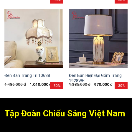
Đèn Bàn Hiện Đại Gốm Trắng
Đèn Bàn Trang Trí 10688
1928WH
1.486.000
đ
1.040.000
đ
1.385.000
đ
970.000
đ
-30%
-30%
Tập Đoàn Chiếu Sáng Việt Nam