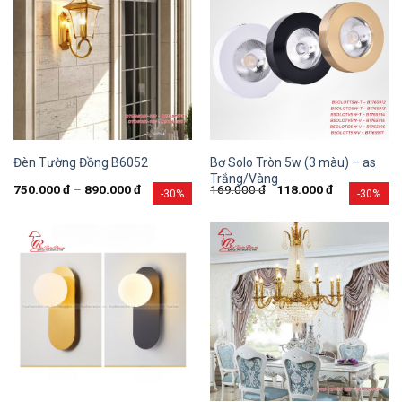
Bơ Solo Tròn 5w (3 màu) – as
Đèn Tường Đồng B6052
Trắng/Vàng
750.000
đ
–
890.000
đ
169.000
đ
118.000
đ
-30%
-30%