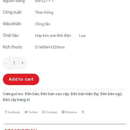
Nguồn sáng
Đui E27 = 1
Công suất
Theo bóng
Điều khiển
Công tắc
Chất liệu
Hợp kim sơn tĩnh điện
Lụa
Kích thước
D1400xH1320mm
Đèn Cây Hiện Đại 1099 quantity
Add to cart
Categories:
Đèn bàn
,
Đèn bàn cao cấp
,
Đèn bàn hiện đại
,
Đèn bàn ngủ
,
Đèn cây trang trí