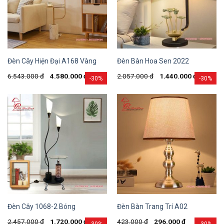
Đèn Cây Hiện Đại A168 Vàng
Đèn Bàn Hoa Sen 2022
6.543.000
đ
4.580.000
đ
2.057.000
đ
1.440.000
đ
-30%
-30%
Đèn Cây 1068-2 Bóng
Đèn Bàn Trang Trí A02
2.457.000
đ
1.720.000
đ
423.000
đ
296.000
đ
-30%
-30%