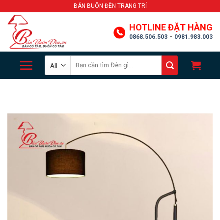
Skip
BÁN BUÔN ĐÈN TRANG TRÍ
to
HOTLINE ĐẶT HÀNG
content
-
0868.506.503
0981.983.003
Search
for: