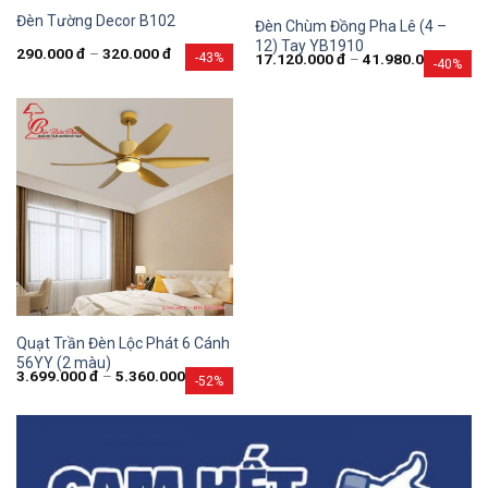
Đèn Tường Decor B102
Đèn Chùm Đồng Pha Lê (4 –
12) Tay YB1910
290.000
đ
–
320.000
đ
-43%
17.120.000
đ
–
41.980.000
đ
-40%
Quạt Trần Đèn Lộc Phát 6 Cánh
56YY (2 màu)
3.699.000
đ
–
5.360.000
đ
-52%