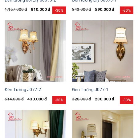
1.157.000
đ
810.000
đ
843.000
đ
590.000
đ
-30%
-30%
Đèn Tường J077-2
Đèn Tường J077-1
614.000
đ
430.000
đ
328.000
đ
230.000
đ
-30%
-30%