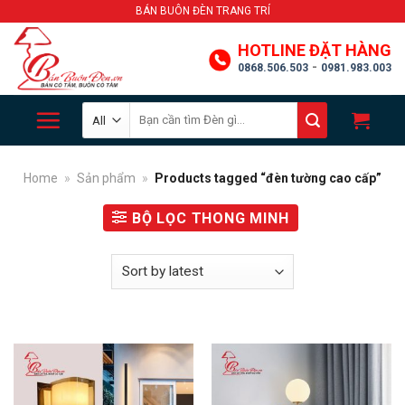
Skip
BÁN BUÔN ĐÈN TRANG TRÍ
to
HOTLINE ĐẶT HÀNG
content
-
0868.506.503
0981.983.003
Search
for:
Home
»
Sản phẩm
»
Products tagged “đèn tường cao cấp”
BỘ LỌC THONG MINH