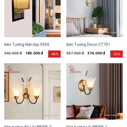
Đèn Tường Hiện Đại 9354
Đèn Tường Decor CT701
343.000
đ
185.000
đ
537.000
đ
376.000
đ
-46%
-30%
Đèn tường đôi Lily 88095-2
Đèn tường Lily 88095-1