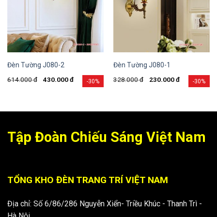
Đèn Tường J080-2
Đèn Tường J080-1
614.000
đ
430.000
đ
328.000
đ
230.000
đ
-30%
-30%
Tập Đoàn Chiếu Sáng Việt Nam
TỔNG KHO ĐÈN TRANG TRÍ VIỆT NAM
Địa chỉ: Số 6/86/286 Nguyễn Xiển- Triều Khúc - Thanh Trì -
Hà Nội