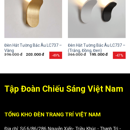
Đèn Hắt Tường Bắc Âu LC737 –
Đèn Hắt Tường Bắc Âu LC737 –
Vàng
(Trắng, Đồng, Đen)
396.000
đ
203.000
đ
366.000
đ
195.000
đ
-49%
-47%
Tập Đoàn Chiếu Sáng Việt Nam
TỔNG KHO ĐÈN TRANG TRÍ VIỆT NAM
Địa chỉ: Số 6/86/286 Nguyễn Xiển- Triều Khúc - Thanh Trì -