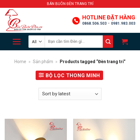
Skip
BÁN BUÔN ĐÈN TRANG TRÍ
to
HOTLINE ĐẶT HÀNG
content
-
0868.506.503
0981.983.003
Search
for:
Home
»
Sản phẩm
»
Products tagged “Đèn trang trí”
BỘ LỌC THONG MINH