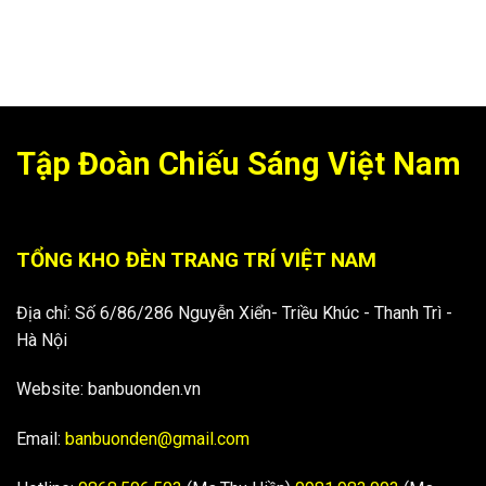
Tập Đoàn Chiếu Sáng Việt Nam
TỔNG KHO ĐÈN TRANG TRÍ VIỆT NAM
Địa chỉ: Số 6/86/286 Nguyễn Xiển- Triều Khúc - Thanh Trì -
Hà Nội
Website: banbuonden.vn
Email:
banbuonden@gmail.com