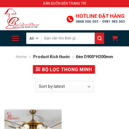
Skip
BÁN BUÔN ĐÈN TRANG TRÍ
to
HOTLINE ĐẶT HÀNG
content
-
0868.506.503
0981.983.003
Search
for:
Home
»
Product Kích thước
»
Đèn D900*H300mm
BỘ LỌC THONG MINH