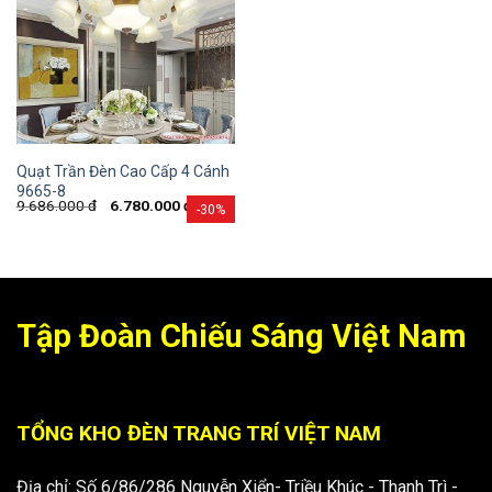
Quạt Trần Đèn Cao Cấp 4 Cánh
9665-8
9.686.000
đ
6.780.000
đ
-30%
Tập Đoàn Chiếu Sáng Việt Nam
TỔNG KHO ĐÈN TRANG TRÍ VIỆT NAM
Địa chỉ: Số 6/86/286 Nguyễn Xiển- Triều Khúc - Thanh Trì -