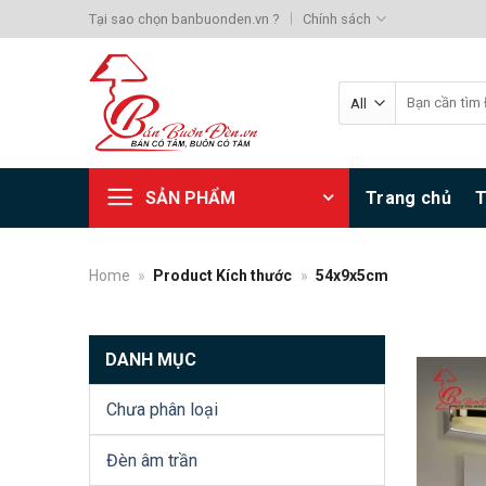
Skip
Tại sao chọn banbuonden.vn ?
Chính sách
to
content
Search
for:
SẢN PHẨM
Trang chủ
T
Home
»
Product Kích thước
»
54x9x5cm
DANH MỤC
Chưa phân loại
Đèn âm trần