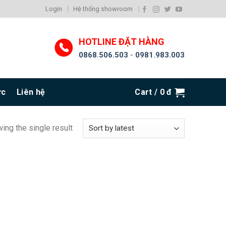
Login
Hệ thống showroom
HOTLINE ĐẶT HÀNG
0868.506.503
-
0981.983.003
ức
Liên hệ
Cart /
0
đ
ing the single result