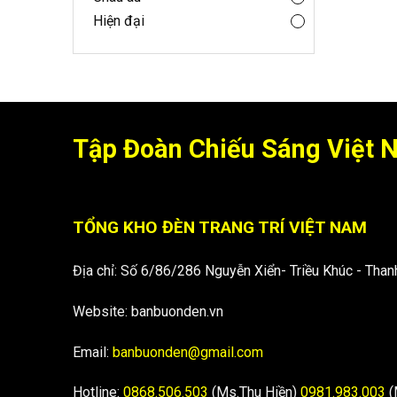
Hiện đại
Tập Đoàn Chiếu Sáng Việt
TỔNG KHO ĐÈN TRANG TRÍ VIỆT NAM
Địa chỉ: Số 6/86/286 Nguyễn Xiển- Triều Khúc - Thanh
Website: banbuonden.vn
Email:
banbuonden@gmail.com
Hotline:
0868.506.503
(Ms.Thu Hiền)
0981.983.003
(