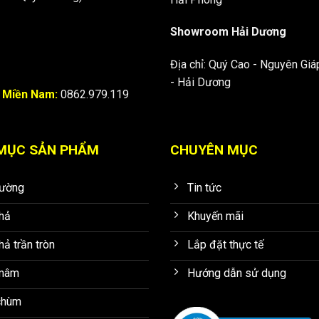
Showroom Hải Dương
Địa chỉ: Quý Cao - Nguyên Giá
- Hải Dương
2
Miền Nam:
0862.979.119
MỤC SẢN PHẨM
CHUYÊN MỤC
tường
Tin tức
hả
Khuyến mãi
hả trần tròn
Lắp đặt thực tế
mâm
Hướng dẫn sử dụng
chùm