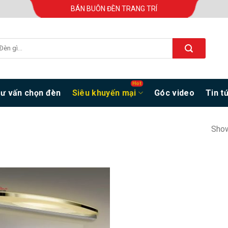
BÁN BUÔN ĐÈN TRANG TRÍ
ư vấn chọn đèn
Siêu khuyến mại
Góc video
Tin t
Show