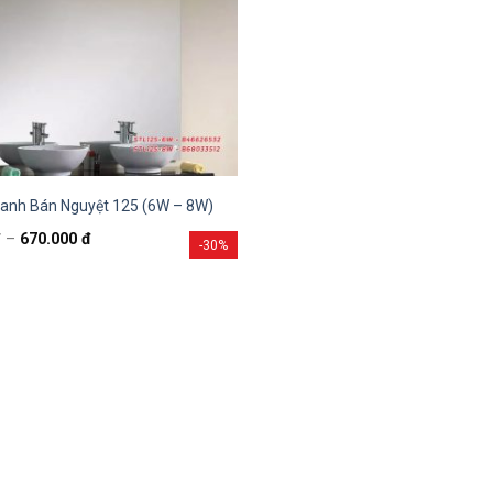
ranh Bán Nguyệt 125 (6W – 8W)
đ
–
670.000
đ
-30%