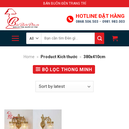
Skip
BÁN BUÔN ĐÈN TRANG TRÍ
to
HOTLINE ĐẶT HÀNG
content
-
0868.506.503
0981.983.003
Search
for:
Home
»
Product Kích thước
»
380x410cm
BỘ LỌC THONG MINH