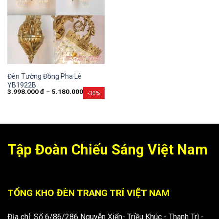
Đèn Tường Đồng Pha Lê
YB1922B
3.998.000
đ
–
5.180.000
đ
-30%
Tập Đoàn Chiếu Sáng Việt Nam
TỔNG KHO ĐÈN TRANG TRÍ VIỆT NAM
Địa chỉ: Số 6/86/286 Nguyễn Xiển- Triều Khúc - Thanh Trì -