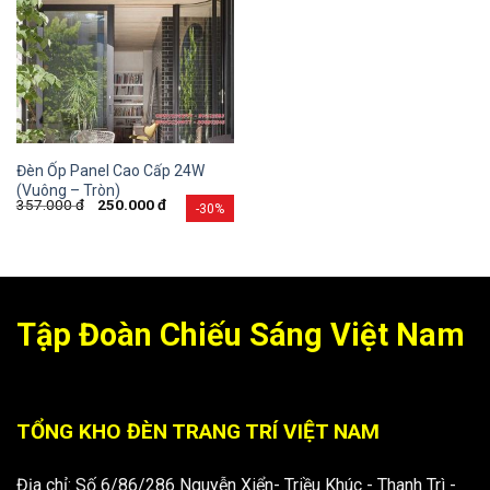
Đèn Ốp Panel Cao Cấp 24W
(Vuông – Tròn)
357.000
đ
250.000
đ
-30%
Tập Đoàn Chiếu Sáng Việt Nam
TỔNG KHO ĐÈN TRANG TRÍ VIỆT NAM
Địa chỉ: Số 6/86/286 Nguyễn Xiển- Triều Khúc - Thanh Trì -