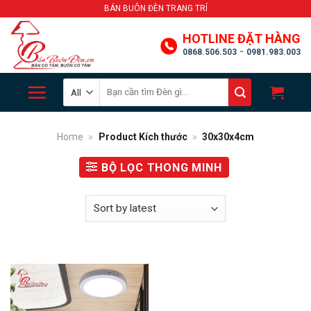
Skip
BÁN BUÔN ĐÈN TRANG TRÍ
to
HOTLINE ĐẶT HÀNG
content
-
0868.506.503
0981.983.003
Search
for:
Home
»
Product Kích thước
»
30x30x4cm
BỘ LỌC THONG MINH