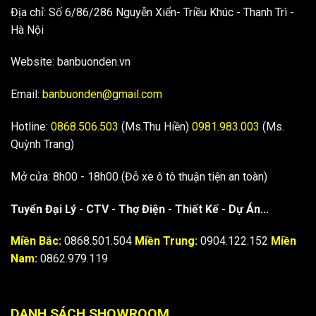
Địa chỉ: Số 6/86/286 Nguyễn Xiển- Triều Khúc - Thanh Trì -
Hà Nội
Website: banbuonden.vn
Email:
banbuonden@gmail.com
Hotline:
0868.506.503
(Ms.Thu Hiền)
0981.983.003
(Ms.
Quỳnh Trang)
Mở cửa: 8h00 - 18h00 (Đỗ xe ô tô thuận tiện an toàn)
Tuyển Đại Lý - CTV - Thợ Điện - Thiết Kế - Dự Án...
Miền Bắc:
0868.501.504
Miền Trung:
0904.122.152
Miền
Nam:
0862.979.119
DANH SÁCH SHOWROOM