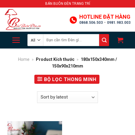
Skip
BÁN BUÔN ĐÈN TRANG TRÍ
to
HOTLINE ĐẶT HÀNG
content
-
0868.506.503
0981.983.003
Search
for:
Home
»
Product Kích thước
»
180x150x340mm /
150x90x210mm
BỘ LỌC THONG MINH