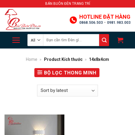
Skip
BÁN BUÔN ĐÈN TRANG TRÍ
to
HOTLINE ĐẶT HÀNG
content
-
0868.506.503
0981.983.003
Search
for:
Home
»
Product Kích thước
»
14x8x4cm
BỘ LỌC THONG MINH