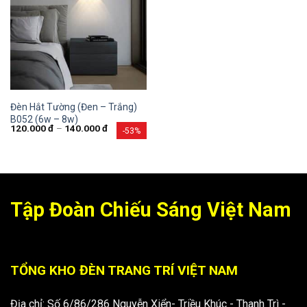
Đèn Hắt Tường (Đen – Trắng)
B052 (6w – 8w)
120.000
đ
–
140.000
đ
-53%
Tập Đoàn Chiếu Sáng Việt Nam
TỔNG KHO ĐÈN TRANG TRÍ VIỆT NAM
Địa chỉ: Số 6/86/286 Nguyễn Xiển- Triều Khúc - Thanh Trì -