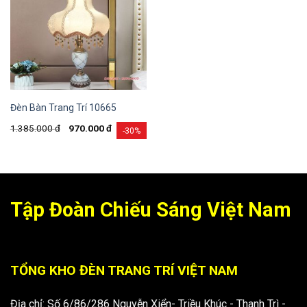
Đèn Bàn Trang Trí 10665
1.385.000
đ
970.000
đ
-30%
Tập Đoàn Chiếu Sáng Việt Nam
TỔNG KHO ĐÈN TRANG TRÍ VIỆT NAM
Địa chỉ: Số 6/86/286 Nguyễn Xiển- Triều Khúc - Thanh Trì -