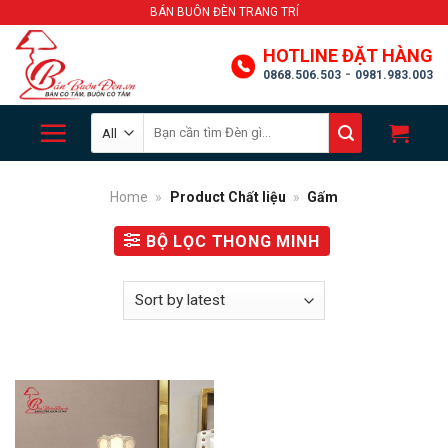
Skip
BÁN BUÔN ĐÈN TRANG TRÍ
to
HOTLINE ĐẶT HÀNG
content
-
0868.506.503
0981.983.003
Search
for:
Home
»
Product Chất liệu
»
Gấm
BỘ LỌC THONG MINH